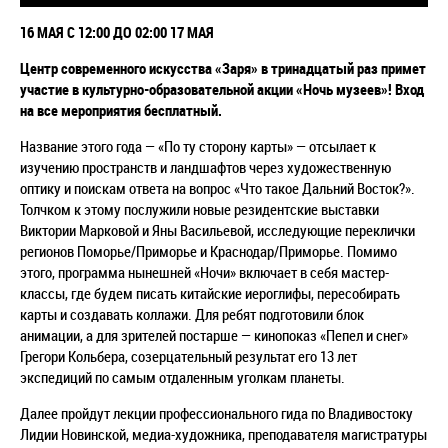
16 МАЯ С 12:00 ДО 02:00 17 МАЯ
Центр современного искусства «Заря» в тринадцатый раз примет
участие в культурно-образовательной акции «Ночь музеев»! Вход
на все мероприятия бесплатный.
Название этого года — «По ту сторону карты» — отсылает к
изучению пространств и ландшафтов через художественную
оптику и поискам ответа на вопрос «Что такое Дальний Восток?».
Толчком к этому послужили новые резидентские выставки
Виктории Марковой и Яны Васильевой, исследующие переклички
регионов Поморье/Приморье и Краснодар/Приморье. Помимо
этого, программа нынешней «Ночи» включает в себя мастер-
классы, где будем писать
китайские
иероглифы, пересобирать
карты и создавать коллажи. Для ребят подготовили блок
анимации, а для зрителей постарше — кинопоказ «Пепел и снег»
Грегори Кольбера, созерцательный результат его 13 лет
экспедиций по самым отдаленным уголкам планеты.
Далее пройдут лекции профессионального гида по Владивостоку
Лидии Новинской, медиа-художника, преподавателя магистратуры