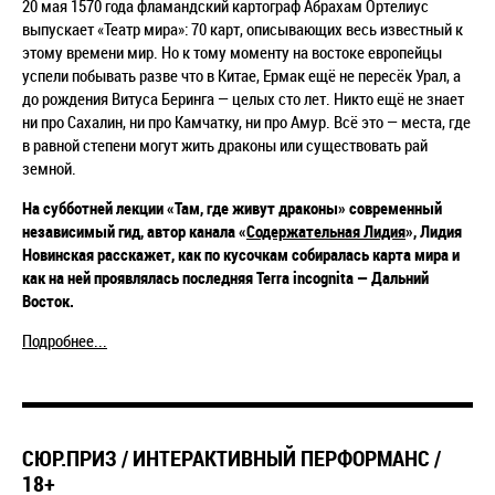
20 мая 1570 года фламандский картограф Абрахам Ортелиус
выпускает «Театр мира»: 70 карт, описывающих весь известный к
этому времени мир. Но к тому моменту на востоке европейцы
успели побывать разве что в Китае, Ермак ещё не пересёк Урал, а
до рождения Витуса Беринга — целых сто лет. Никто ещё не знает
ни про Сахалин, ни про Камчатку, ни про Амур. Всё это — места, где
в равной степени могут жить драконы или существовать рай
земной.
На субботней лекции «Там, где живут драконы» современный
независимый гид, автор канала «
Содержательная Лидия
», Лидия
Новинская расскажет, как по кусочкам собиралась карта мира и
как на ней проявлялась последняя Terra incognita — Дальний
Восток.
Подробнее...
СЮР.ПРИЗ / ИНТЕРАКТИВНЫЙ ПЕРФОРМАНС /
18+