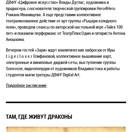
ДВФУ «Цифровое искусство» Влады Дуглас, художника и
продюсера, сооснователя творческой группировки Hero4Hero
Романа Иванищева. А еще представим коллективное
театрализованное действие от арт-группы «Рыцари холодного
пола», проведем сеансы по авторской настольной игре «Тайга 100
лет» и покажем перформанс от ТеатрПлюсОдин и гитариста Антона
Аношкина.
Вечером гостей «Зари» ждут аналитические наброски от Иры
t.i.g.e.r.l.o.v.e.r Епифановой
, коллективное вышивание карт,
электронные и виниловые диджей-сеты, выступление группы
Sonvosne, видеопопурри от художников Владивостока и работы
студентов магистратуры ДВФУ Digital Art.
Подробное расписание
.
ТАМ, ГДЕ ЖИВУТ ДРАКОНЫ