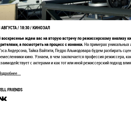
3 АВГУСТА / 18:30 / КИНОЗАЛ
В воскресенье ждем вас на вторую встречу по режиссерскому анализу ки
зрителями, а посмотреть на процесс с изнанки.
На примерах уникальных 
Уэса Андерсона, Тайка Вайтити, Педро Альмодовара будем разбирать сце
ремесленники кино. Узнаем, в чем заключается профессия режиссера, како
взаимодействует с актерами и как тот или иной режиссерский подход вли
Подробнее...
TELL FRIENDS