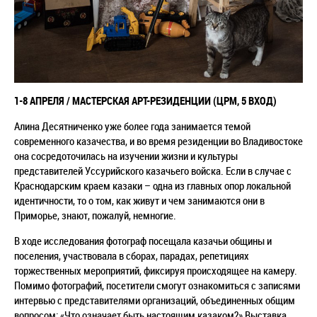
1-8 АПРЕЛЯ / МАСТЕРСКАЯ АРТ-РЕЗИДЕНЦИИ (ЦРМ, 5 ВХОД)
А
лина Десятниченко уже более года занимается темой
современного казачества, и во время резиденции во Владивостоке
она сосредоточилась на изучении жизни и культуры
представителей Уссурийского казачьего войска. Если в случае с
Краснодарским краем казаки – одна из главных опор локальной
идентичности, то о том, как живут и чем занимаются они в
Приморье, знают, пожалуй, немногие.
В ходе исследования фотограф посещала казачьи общины и
поселения, участвовала в сборах, парадах, репетициях
торжественных мероприятий, фиксируя происходящее на камеру.
Помимо фотографий, посетители смогут ознакомиться с записями
интервью с представителями организаций, объединенных общим
вопросом: «Что означает быть настоящим казаком?» Выставка