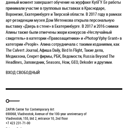
данный момент завершает обучение на журфаке КубГУ. Ее работы
принимали участие в групповых выставках в Краснодаре,
Воронеже, Екатеринбурге и Тверской области. В 2017 году в рамках
арт-резиденции музея Дом Метенкова открыла персональную
выставку «Дверь в стене» в Екатеринбурге. В 2017 и 2016 снимки
Алины также были отмечены жюри конкурсов «Неслучайный
свидетель» в категории «Правозащитники» и «PhotogrVphy Grant» в
категории «People». Алина сотрудничала с такими изданиями, как
The Calvert Journal, Афиша Daily, Bird In Flight, Такие дела,
Медиазона, Секрет фирмы, РБК, Ведомости, Russia Beyond The
Headlines, Заповедник, Seasons, Нож, GEO, Dekoder и другими.
ВХОД СВОБОДНЫЙ
ZARYA Center for Contemporary Art
690068, Vladivostok, Avenue of the 100-year anniversary of
Vladivostok, 155, bld 2, entrance 10, 2nd floor
+7 423 231-71-00