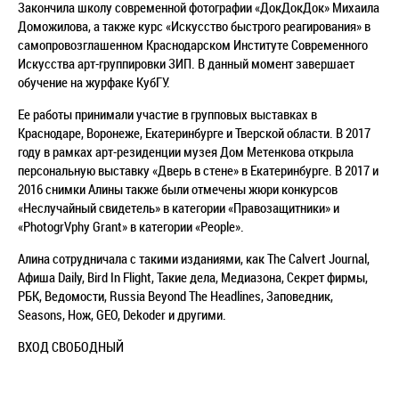
Закончила школу современной фотографии «ДокДокДок» Михаила
Доможилова, а также курс «Искусство быстрого реагирования» в
самопровозглашенном Краснодарском Институте Современного
Искусства арт-группировки ЗИП. В данный момент завершает
обучение на журфаке КубГУ.
Ее работы принимали участие в групповых выставках в
Краснодаре, Воронеже, Екатеринбурге и Тверской области. В 2017
году в рамках арт-резиденции музея Дом Метенкова открыла
персональную выставку «Дверь в стене» в Екатеринбурге. В 2017 и
2016 снимки Алины также были отмечены жюри конкурсов
«Неслучайный свидетель» в категории «Правозащитники» и
«PhotogrVphy Grant» в категории «People».
Алина сотрудничала с такими изданиями, как The Calvert Journal,
Афиша Daily, Bird In Flight, Такие дела, Медиазона, Секрет фирмы,
РБК, Ведомости, Russia Beyond The Headlines, Заповедник,
Seasons, Нож, GEO, Dekoder и другими.
ВХОД СВОБОДНЫЙ