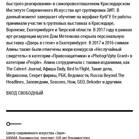
быстрого реагирования» в самопровозглашенном Краснодарском
Институте Современного Искусства арт-группировки ЗИП. В
данный момент завершает обучение на журфаке КубГУ. Ее работы
принимали участие в групповых выставках в Краснодаре,
Воронеже, Екатеринбурге и Тверской области. В 2017 году в рамках
арт-резиденции музея Дом Метенкова открыла персональную
выставку «Дверь в стене» в Екатеринбурге. В 2017 и 2016 снимки
Алины также были отмечены жюри конкурсов «Неслучайный
свидетель» в категории «Правозащитники» и «PhotogrVphy Grant» в
категории «People». Алина сотрудничала с такими изданиями, как
The Calvert Journal, Афиша Daily, Bird In Flight, Такие дела,
Медиазона, Секрет фирмы, РБК, Ведомости, Russia Beyond The
Headlines, Заповедник, Seasons, Нож, GEO, Dekoder и другими.
ВХОД СВОБОДНЫЙ
Центр современного искусства «Заря»
690068, Владивосток, проспект 100 лет Владивостоку,