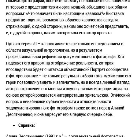
Помимо фотографий, посетители смогут ознакомиться с записями
интервью с представителями организаций, объединенных общим
вопросом: «Что означает быть настоящим казаком?» Выставка
предлагает один из возможных образов казачества сегодня,
отражающий, с одной стороны, каким оно хочет себя представить,
и, с другой стороны, каким восприняла его автор проекта.
Однако серия «Я – казак» является не только исследованием в
области визуальной антропологии, но и результатом
профессиональной рефлексии документального фотографа. Кто
наделяет его правом на отображение реальности, которая
впоследствии будет считаться объективной? Портрет сообщества
в фоторепортаже – не только результат отбора того,
что
именно его
герои позволили увидеть и запечатлеть, но и всегда личный взгляд
автора, отражение его мнения и вкусов, личная интерпретация, на
основе которой рождается интерпретация зрительская. Этический
вопрос о неизбежной субъективности и относительности
задокументированного фотографом также встает перед Алиной
Десятниченко, и она адресует его в первую очередь себе.
Справка:
Алина Десятниченко (1991 г.р.) — документальный фотограф из