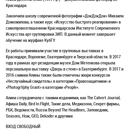
Краснодара.
Закончила школу современной фотографии «ДокДокДок» Михаила
Доможилова, а также курс «Искусство быстрого реагирования» в
самопровозглашенном Краснодарском Институте Современного
Искусства арт-группировки ЗИП. В данный момент завершает
обучение на журфаке КубГУ.
Ее работы принимали участие в групповых выставках в
Краснодаре, Воронеже, Екатеринбурге и Тверской области. В 2017
году в рамках арт-резиденции музея Дом Метенкова открыла
персональную выставку «Дверь в стене» в Екатеринбурге. В 2017 и
2016 снимки Алины также были отмечены жюри конкурсов
«Неслучайный свидетель» в категории «Правозащитники» и
«PhotogrVphy Grant» в категории «People».
Алина сотрудничала с такими изданиями, как The Calvert Journal,
Афиша Daily, Bird In Flight, Такие дела, Медиазона, Секрет фирмы,
РБК, Ведомости, Russia Beyond The Headlines, Заповедник,
Seasons, Нож, GEO, Dekoder и другими.
ВХОД СВОБОДНЫЙ