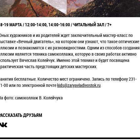
18-19 МАРТА / 12:00-14:00, 14:00-16:00 / ЧИТАЛЬНЫЙ ЗАЛ / 7+
Юных художников и их родителей ждет заключительный мастер-класс по
выставке «Вечный двигатель», на котором они узнают, что такое оптические
иллюзии и познакомятся с их разновидностями. Одним из способов создания
иллюзии является техника самоколлажа, которую в своих работах активно
использует Вячеслав Колейчук. Именно этой технике и будет посвящена
практическая часть предстоящих детских мастерских.
Занятия бесплатные. Количество мест ограничено. Запись по телефону 231-
71-00 или по электронной почте
kids@zaryavladivostok.ru
На фото: самоколлаж В. Колейчука
РАССКАЗАТЬ ДРУЗЬЯМ