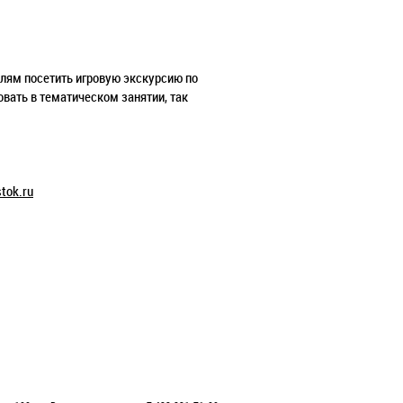
ям посетить игровую экскурсию по
овать в тематическом занятии, так
tok.ru