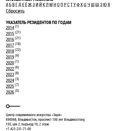
А
Б
В
Г
Д
Е
Ё
Ж
З
И
Й
К
Л
М
Н
О
П
Р
С
Т
У
Ф
Х
Ц
Ч
Ш
Щ
Э
Ю
Я
Сбросить
УКАЗАТЕЛЬ РЕЗИДЕНТОВ ПО ГОДАМ
(1)
2014
(21)
2015
(21)
2016
(18)
2017
(22)
2018
(9)
2019
(1)
2020
(6)
2022
(8)
2023
(3)
2024
(7)
2025
(5)
2026
Центр современного искусства «Заря»
690068, Владивосток, проспект 100 лет Владивостоку,
155, цех 2, подъезд 10, 2 этаж
+7 423 231-71-00