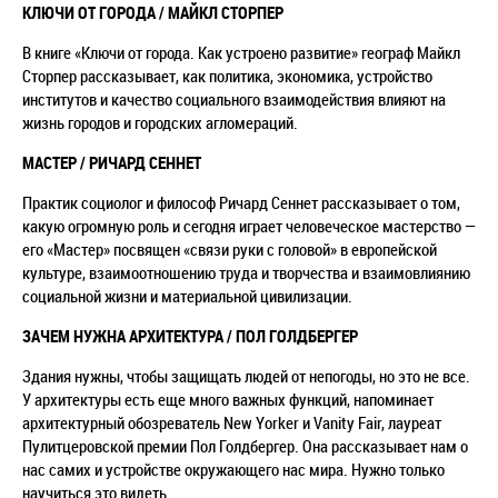
КЛЮЧИ ОТ ГОРОДА / МАЙКЛ СТОРПЕР
В книге «Ключи от города. Как устроено развитие» географ Майкл
Сторпер рассказывает, как политика, экономика, устройство
институтов и качество социального взаимодействия влияют на
жизнь городов и городских агломераций.
МАСТЕР / РИЧАРД СЕННЕТ
Практик социолог и философ Ричард Сеннет рассказывает о том,
какую огромную роль и сегодня играет человеческое мастерство —
его «Мастер» посвящен «связи руки с головой» в европейской
культуре, взаимоотношению труда и творчества и взаимовлиянию
социальной жизни и материальной цивилизации.
ЗАЧЕМ НУЖНА АРХИТЕКТУРА / ПОЛ ГОЛДБЕРГЕР
Здания нужны, чтобы защищать людей от непогоды, но это не все.
У архитектуры есть еще много важных функций, напоминает
архитектурный обозреватель New Yorker и Vanity Fair, лауреат
Пулитцеровской премии Пол Голдбергер. Она рассказывает нам о
нас самих и устройстве окружающего нас мира. Нужно только
научиться это видеть.