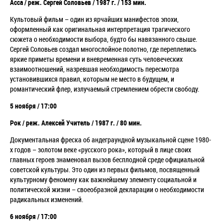
Асса / реж. Сергей Соловьев / 1987 г. / 153 мин.
Культовый фильм
–
один из ярчайших манифестов эпохи,
оформленный как оригинальная интерпретация трагического
сюжета о необходимости выбора, будто бы навязанного свыше.
Сергей Соловьев создал многослойное полотно, где переплелись
яркие приметы времени и вневременная суть человеческих
взаимоотношений, назревшая необходимость пересмотра
установившихся правил, которым не место в будущем, и
романтический флер, излучаемый стремлением обрести свободу.
5 ноября /
17:00
Рок /
реж. Алексей Учитель / 1987 г. / 80 мин.
Документальная фреска об андеграундной музыкальной сцене 1980-
х годов
–
золотом веке
«
русского рока
»
, который в лице своих
главных героев знаменовал вызов бесплодной среде официальной
советской культуры. Это один из первых фильмов, посвященный
культурному феномену как важнейшему элементу социальной и
политической жизни
–
своеобразной декларации о необходимости
радикальных изменений.
6 ноября / 17:00