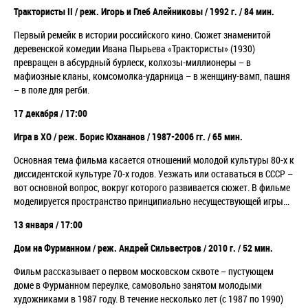
Трактористы II / реж. Игорь и Глеб Алейниковы / 1992 г. / 84 мин.
Первый ремейк в истории российского кино. Сюжет знаменитой
деревенской комедии Ивана Пырьева «Трактористы» (1930)
превращен в абсурдный бурлеск, колхозы-миллионеры – в
мафиозные кланы, комсомолка-ударница – в женщину-вамп, пашня
– в поле для регби.
17 декабря / 17:00
Игра в ХО / реж. Борис Юхананов / 1987-2006 гг. / 65 мин.
Основная тема фильма касается отношений молодой культуры 80-х к
диссидентской культуре 70-х годов. Уезжать или оставаться в СССР –
вот основной вопрос, вокруг которого развивается сюжет. В фильме
моделируется пространство принципиально несуществующей игры...
13 января / 17:00
Дом на Фурманном / реж. Андрей Сильвестров / 2010 г. / 52 мин.
Фильм рассказывает о первом московском сквоте – пустующем
доме в Фурманном переулке, самовольно занятом молодыми
художниками в 1987 году. В течение несколько лет (с 1987 по 1990)