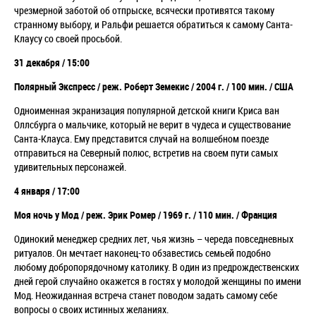
чрезмерной заботой об отпрыске, всячески противятся такому
странному выбору, и Ральфи решается обратиться к самому Санта-
Клаусу со своей просьбой.
31 декабря / 15:00
Полярный Экспресс / реж.
Роберт Земекис / 2004 г. / 100 мин. / США
Одноименная экранизация популярной детской книги Криса ван
Оллсбурга о мальчике, который не верит в чудеса и существование
Санта-Клауса. Ему представится случай
на волшебном поезде
отправиться на Северный полюс, встретив на своем пути самых
удивительных персонажей.
4 января / 17:00
Моя ночь у Мод /
реж. Эрик Ромер / 1969 г. / 110 мин. / Франция
Одинокий менеджер средних лет, чья жизнь
–
череда повседневных
ритуалов. Он мечтает наконец-то обзавестись семьей подобно
любому добропорядочному католику. В один из предрождественских
дней герой случайно окажется в гостях у молодой женщины по имени
Мод. Неожиданная встреча станет поводом задать самому себе
вопросы о своих истинных желаниях.