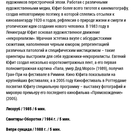
художников перестроечной эпохи. Работая с различными
художественными медиа, Юфит более всего тяготел к кинематографу,
создав неповторимую поэтику, в которой сплелись отсылки к
киноавангарду 1920-х годов, рефлексия о природе жизни и смерти и
утопические идеи создания нового человека. В 1983 году в
Ленинграде Юфит основал художественное движение
«некрореализм». Мрачная эстетика вкупе с абсурдистскими
сюжетами, наполненная черным юмором, репрезентацией
различных патологий и специфическим мистицизмом – такие
ориентиры выстроили для себя художники-некрореалисты. Евгений
Юфит создал несколько короткометражных лент, а его первая
полнометражная картина «Папа, умер Дед Мороз» (1989), получил
Гран-При на фестивале в Римини. Кино Юфита показывали на
крупнейших фестивалях, а в 2005 году Кинофестиваль в Роттердаме
посвятил Юфиту специальную программу – выставку фотографий и
мировую премьеру его последнего кинофильма «Прямохождение»
(2005).
Лесоруб / 1985 / 6 мин.
Санитары-Оборотни / 1984 г. / 5 мин.
Вепри суицида / 1988 г. / 5 мин.