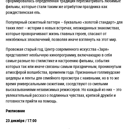
сформировалась определенная традиция пересматривать любимые
фильмы, которые стали таким же атрибутом праздника как
рождественская ель.
Популярный сюжетный паттерн – буквально «золотой стандарт» для
таких лент – истории о новых встречах, неожиданных знакомствах,
которые проворачивают жизнь главных героев, спасают от
неизбежных злоключений, позволяя иначе взглянуть на этот мир.
Провожая старый год, Центр современного искусства «Заря»
представляет необычную кинопрограмму, включающую в себя
самые разные по стилистике и настроению фильмы, события
которых так или иначе связаны самым праздничным, проникнутым
атмосферой волшебства, временем года. Признанные голливудские
шедевры и ленты для семейного просмотра с наивными, но в то же
время универсальными сюжетами, соседствуют со смелыми
высказываниями независимых режиссеров. Но каждый из них – это
увлекательный рассказ о подлинных чувствах, крепкой дружбе и
готовности прийти на помощь.
Расписание
23 декабря / 17:00