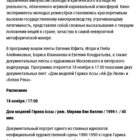
заражённая импульсом свободы и критического взгляда на
реальность, облаченного игривой карнавальной атмосферой. Кино-
эксперименты молодых режиссёров становились красноречивым
вызовом государственному кинопроизводству, утрачивающему
легитимность, представляя собой сложные высказывания о текущем
положении вещей в стране, зачастую в самой невероятной
метафорической манере.
В программу вошли ленты Евгения Юфита, Игоря и Глеба
Алейниковых, Бориса Юхананова и Евгения Кондратьева, а также
документальные ленты о художниках Московского и питерского
андеграунда. Программа откроется 18 ноября в 17:00 показами двух
документальных лент: «Дом моделей Гарика Ассы «Ай-Да-Люли» и
«Белая Река».
Расписание
18 ноября / 17:00
Дом моделей Гарика Ассы / реж. Мириам Ван Виллен / 1999 г. / 40
мин.
Документальный портрет одного из главных идеологов
неофициальной художественной сцены 1980-1990-х годов Гарика