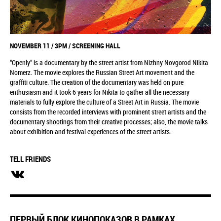
NOVEMBER 11 / 3PM / SCREENING HALL
“Openly” is a documentary by the street artist from Nizhny Novgorod Nikita
Nomerz. The movie explores the Russian Street Art movement and the
graffiti culture. The creation of the documentary was held on pure
enthusiasm and it took 6 years for Nikita to gather all the necessary
materials to fully explore the culture of a Street Art in Russia. The movie
consists from the recorded interviews with prominent street artists and the
documentary shootings from their creative processes; also, the movie talks
about exhibition and festival experiences of the street artists.
TELL FRIENDS
ПЕРВЫЙ БЛОК КИНОПОКАЗОВ В РАМКАХ