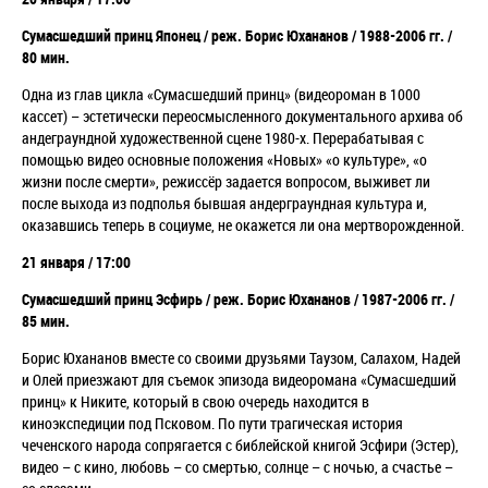
Сумасшедший принц Японец / реж. Борис Юхананов / 1988-2006 гг. /
80 мин.
Одна из глав цикла «Сумасшедший принц» (видеороман в 1000
кассет) – эстетически переосмысленного документального архива об
андеграундной художественной сцене 1980-х. Перерабатывая с
помощью видео основные положения «Новых» «о культуре», «о
жизни после смерти», режиссёр задается вопросом, выживет ли
после выхода из подполья бывшая андерграундная культура и,
оказавшись теперь в социуме,
не окажется ли она мертворожденной
.
21 января / 17:00
Сумасшедший принц Эсфирь / реж. Борис Юхананов / 1987-2006 гг. /
85 мин.
Борис Юхананов вместе со своими друзьями Таузом, Салахом, Надей
и Олей приезжают для съемок эпизода видеоромана «Сумасшедший
принц» к Никите, который в свою очередь находится в
киноэкспедиции под Псковом. По пути трагическая история
чеченского народа сопрягается с библейской книгой Эсфири (Эстер),
видео – с кино, любовь – со смертью, солнце – с ночью, а счастье –