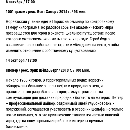
8 октября / 17:00
1001 грамм / реж. Бент Хамер / 2014 г. / 93 мин.
Норвежский ученый едет в Париж на семинар по контрольному
замеру килограмма, но рядовое событие академического мира
превращается для героя в экзистенциальное путешествие, после
которого уже невозможно жить так, как прежде. Герой будто
взвешивает свои собственные страхи и убеждения на весах, чтобы
изменить отношение к собственному существованию.
14 октября / 17:00
Пионер / реж. Эрик Шёлдбьерг / 2013 г. / 100 мин.
Начало 1980-х годов. В территориальных водах Норвегии
обнаружены большие запасы нефти и природного газа, и
правительство разрабатывает программу строительства
коммуникаций для доставки природных богатств на материк. Петтер
– профессиональный дайвер, одержимый идеей глубоководных
погружений, соглашается участвовать в освоении шельфа, но только
потом понимает, что это приключение становится частью опасной
игры, где на кону огромные прибыли и интересы крупных
бизнесменов.