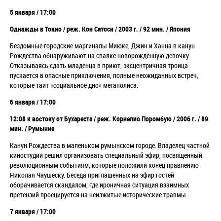
5 января / 17:00
Однажды в Токио /
реж. Кон Сатоси / 2003 г. / 92 мин. / Япония
Бездомные городские маргиналы Миюке, Джин и Ханна в канун
Рождества обнаруживают на свалке новорожденную девочку.
Отказываясь сдать младенца в приют, эксцентричная троица
пускается в опасные приключения, полные неожиданных встреч,
которые таит
«социальное дно»
мегаполиса.
6 января / 17:00
12:08 к востоку от Бухареста /
реж. Корнелио Поромбую / 2006 г. / 89
мин. / Румыния
Канун Рождества в маленьком румынском городе. Владелец частной
киностудии решил организовать специальный эфир, посвященный
революционным событиям, которые положили конец правлению
Николая Чаушеску. Беседа приглашенных на эфир гостей
оборачивается скандалом, где ироничная ситуация взаимных
претензий проецируется на неизжитые исторические травмы.
7 января / 17:00