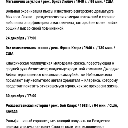
Магазинчик за углом /
реж. Эрнст Любич / 1940 г. / 99 мин. / США
Вольная экранизация пьесы известного венгерского драматурга
Миклоса Лакшо
–
рождественская комедия положений о хозяине
небольшого парфюмерного магазинчика, который не может найти
общий язык со своей подчиненной.
24 декабря / 17:00
Эта замечательная жизнь /
реж. Фрэнк Капра / 1946 г. / 130 мин. /
США
Классическая голливудская мелодрама-сказка, повествующая о
средней руки бизнесмене,
владельце кредитной компании
Джордже
Бейли, терзающегося мыслями о самоубийстве. Небесные силы
посылают ему неопытного ангела хранителя
–
Кларенса, которому
предстоит показать отчаявшемуся герою, как же прекрасна жизнь.
30 декабря / 17:00
Рождественская история /
реж. Боб Кларк / 1983 г. / 94 мин. / США,
Канада
Ральфи
–
юный сорванец, мечтающий получить на Рождество
пневматическую винтовку. Строгие родители, исполненные