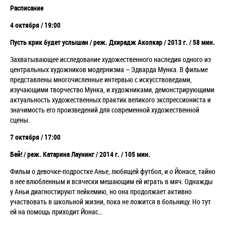
Расписание
4 октября / 19:00
Пусть крик будет услышан / реж. Дхирадж Аколкар / 2013 г. / 58 мин.
Захватывающее исследование художественного наследия одного из
центральных художников модернизма – Эдварда Мунка. В фильме
представлены многочисленные интервью с искусствоведами,
изучающими творчество Мунка, и художниками, демонстрирующими
актуальность художественных практик великого экспрессиониста и
значимость его произведений для современной художественной
сцены.
7 октября / 17:00
Бей! / реж. Катарина Лаунинг / 2014 г. / 105 мин.
Фильм о девочке-подростке Анье, любящей футбол, и о Йонасе, тайно
в нее влюбленным и всячески мешающим ей играть в мяч. Однажды
у Аньи диагностируют лейкемию, но она продолжает активно
участвовать в школьной жизни, пока не ложится в больницу. Но тут
ей на помощь приходит Йонас...