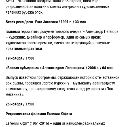
Ассы – это словно вводная глава к обширной, пока ещё
разрозненной антологии о самых интересных художественных
явлениях рубежа эпох.
Белая река / реж. Ежи Залесски / 1991 г. / 33 мин.
Главный герой этого документального очерка – Александр Петлюра
– художник, дизайнер и перформер. Один из самых ярких
художников своего времени, смело синтезирующий различные
креативные практики.
19 ноября / 17:00
«Еловая субмарина» с Александром Липницким. / 2006 г. / 64 мин.
Выпуск известной программы, отражающей историю отечественной
рок-сцены, посвящен Сергею Курёхину – музыканту-авангардисту,
композитору, аранжировщику, создателю и лидеру проекта «Поп-
механика».
25 ноября / 17:00
Ретроспектива фильмов Евгения Юфита
Евгений Юфит (1961-2016) – один из наиболее радикальных