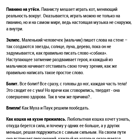
Пианино на утёсе.
Пианисту мешает играть кот, меняющий
реальность вокруг. Оказывается, играть можно не только на
пианино, но и на самом мире, ведь настоящая музыка не снаружи,
а внутри.
Эклипс.
Маленький человечек (мальчик) пишет слова на стене –
так создаются звезды, солнце, луна, дерево, пока он не
задумывается, как правильно писать слово «собака».
Наступающее затмение раздваивает героя, и каждый из
мальчиков начинает отстаивать свою точку зрения, как же
правильно написать такое простое слово.
Болит.
Все болит! Все сразу, с головы до ног, каждая часть тела!
Это сводит ее с ума! Но врачи как сговорились, твердят - она
совершенно здорова. Так в чем же причина?..
Влипли!
Как
Муха и Паук решили пообедать.
Как кошка на кухне прижилась.
Любопытная кошка хочет узнать,
откуда берется сила, и почему у одних ее больше, а у других
меньше, решая подружиться с самым сильным. На своем пути
она встречает персонажей, каждый из которых оказывается