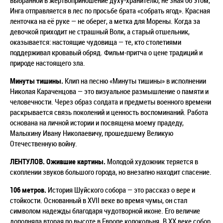
выбранной в жертвоприношение духу-хранителю, не зная об этом,
Инга отправляется в лес по просьбе брата «собрать ягод». Красная
ленточка на её руке
—
не оберег, а метка для Морены. Когда за
девочкой приходит не страшный Волк, а старый отшельник,
оказывается: настоящие чудовища
—
те, кто столетиями
поддерживал кровавый обряд.
Фильм-притча о цене традиций и
природе настоящего зла.
Минуты тишины.
Клип на песню «Минуты тишины» в исполнении
Николая Караченцова
—
это визуальное размышление о памяти и
человечности. Через образ солдата и предметы военного времени
раскрывается связь поколений и ценность воспоминаний. Работа
основана на личной истории и посвящена моему прадеду,
Малыхину Ивану Николаевичу, прошедшему Великую
Отечественную войну.
ЛЕНТУЛОВ. Ожившие картины.
Молодой художник теряется в
скоплении звуков большого города, но внезапно находит спасение.
106 метров.
История Шуйского собора
—
это рассказ о вере и
стойкости. Основанный в XVII веке во время чумы, он стал
символом надежды благодаря чудотворной иконе. Его величие
дополняла вторая по высоте в Европе колокольня. В XX веке собор