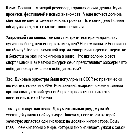
Шанс.
Полина
—
молодой режиссер, горящая своим делом. Куча
проектов, фестивалей и новых знакомств. А еще вот-вот должна
сбыться ее мечта: съемки нового проекта.
Но в один день Полина
обнаруживает, что не может пошевелиться...
Удар левой ход конём.
Где могут встретиться врач-кардиолог,
кулачный боец, пенсионер и камерунец? На чемпионате России по
шахбоксу! После шахматной партии соперники надевают перчатки
и борются за звание чемпиона в ринге. Что привело их в этот
спорт? Какой шахматной фигурой себя представляют боксеры? Кто
победит нокаутом, а кого победят матом?
Эхо.
Духовые оркестры были популярны в СССР, но практически
полностью исчезли в 90-е. Константин Закарович своими силами
организовал детский духовой оркестр и активно пытается
восстановить их в России.
Там, где живут ласточки.
Документальный роуд-муви об
уходящей уникальной культуре Пинежья, носителем которой
зачастую является один человек на десятки километров. Семь
глав
—
семь историй о мире, который тихо исчезает, унося с собой