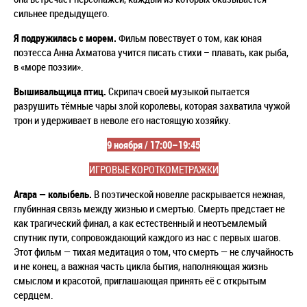
сильнее предыдущего.
Я подружилась с морем.
Фильм повествует о том, как юная
поэтесса Анна Ахматова учится писать стихи – плавать, как рыба,
в «море поэзии».
Вышивальщица птиц.
Скрипач своей музыкой пытается
разрушить тёмные чары злой королевы, которая захватила чужой
трон и удерживает в неволе его настоящую хозяйку.
9 ноября / 17:00–19:45
ИГРОВЫЕ КОРОТКОМЕТРАЖКИ
Агара
—
колыбель.
В поэтической новелле раскрывается нежная,
глубинная связь между жизнью и смертью. Смерть предстает не
как трагический финал, а как естественный и неотъемлемый
спутник пути, сопровождающий каждого из нас с первых шагов.
Этот фильм
—
тихая медитация о том, что смерть
—
не случайность
и не конец, а важная часть цикла бытия, наполняющая жизнь
смыслом и красотой, приглашающая принять её с открытым
сердцем.