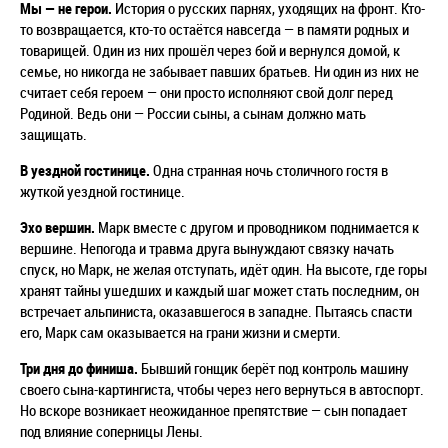
Мы
—
не герои.
История о русских парнях, уходящих на фронт. Кто-
то возвращается, кто-то остаётся навсегда
—
в памяти родных и
товарищей. Один из них прошёл через бой и вернулся домой, к
семье, но никогда не забывает павших братьев. Ни один из них не
считает себя героем — они просто исполняют свой долг перед
Родиной. Ведь они — России сыны, а сынам должно мать
защищать.
В уездной гостинице.
Одна странная ночь столичного гостя в
жуткой уездной гостинице.
Эхо вершин.
Марк вместе с другом и проводником поднимается к
вершине. Непогода и травма друга вынуждают связку начать
спуск, но Марк, не желая отступать, идёт один. На высоте, где горы
хранят тайны ушедших и каждый шаг может стать последним, он
встречает альпиниста, оказавшегося в западне. Пытаясь спасти
его, Марк сам оказывается на грани жизни и смерти.
Три дня до финиша.
Бывший гонщик берёт под контроль машину
своего сына-картингиста, чтобы через него вернуться в автоспорт.
Но вскоре возникает неожиданное препятствие — сын попадает
под влияние соперницы Лены.