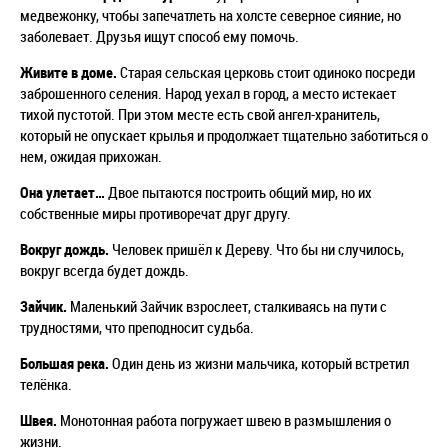
медвежонку, чтобы запечатлеть на холсте северное сияние, но
заболевает. Друзья ищут способ ему помочь.
Живите в доме.
Старая сельская церковь стоит одиноко посреди
заброшенного селения.
Народ уехал в город, а место истекает
тихой пустотой.
При этом месте есть свой ангел-хранитель,
который не опускает крылья и продолжает тщательно заботиться о
нем, ожидая прихожан.
Она улетает…
Двое пытаются построить общий мир, но их
собственные миры противоречат друг другу.
Вокруг дождь.
Человек пришёл к Дереву.
Что бы ни случилось,
вокруг всегда будет дождь.
Зайчик.
Маленький Зайчик взрослеет, сталкиваясь на пути с
трудностями, что преподносит судьба.
Большая река.
Один день из жизни мальчика, который встретил
телёнка.
Швея.
Монотонная работа погружает швею в размышления о
жизни.