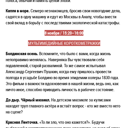
голоса, обычаи и память целой эпохи.
Капля в море.
Семеро незнакомцев, бросив свои новогодние дела,
садятся в одну машину и едут из Москвы в Анапу, чтобы внести
свой вклад в борьбу с последствиями экологической катастрофы.
8 ноября / 15:20–16:00
МУЛЬТИМЕДИЙНЫЕ
КОРОТКОМЕТРАЖКИ
Болдинская осень.
Вспомните, что было с вами, когда жизнь
непоправимо менялась. Наверняка Вы чувствовали себя
подавленной, старой развалиной. То же самое испытывал
Александр Сергеевич Пушкин, когда ему пришлось провести
полгода в усадьбе Болдино во время эпидемии холеры 1830 года.
Это фильм о важности вдохновения в нашей жизни, ведь оно, как
ничто иное, способно приводить личность в рабочее состояние.
До дыр. Чёрный мюзикл.
На детском мюзикле за кулисами
находят труп главного актёра и встаёт вопрос - кто же вместо него
на сцене?
Красная Ленточка.
«То ли зло, что оно кажется?».
Будучи