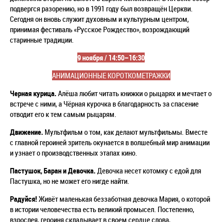
подвергся разорению, но в 1991 году был возвращён Церкви.
Сегодня он вновь служит духовным и культурным центром,
принимая фестиваль «Русское Рождество», возрождающий
старинные традиции.
9 ноября /
14:50–16:30
АНИМАЦИОННЫЕ
КОРОТКОМЕТРАЖКИ
Черная курица.
Алёша любит читать книжки о рыцарях и мечтает о
встрече с ними, а Чёрная курочка в благодарность за спасение
отводит его к тем самым рыцарям.
Движение.
Мультфильм о том, как делают мультфильмы. Вместе
с главной героиней зритель окунается в волшебный мир анимации
и узнает о производственных этапах кино.
Пастушок, Баран и Девочка.
Девочка несет котомку с едой для
Пастушка, но не может его нигде найти.
Радуйся!
Живёт маленькая беззаботная девочка Мария, о которой
в истории человечества есть великий промысел. Постепенно,
взрослея, героиня складывает в своем сердце слова,