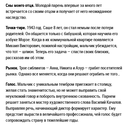
Сны моего отца.
Молодой парень впервые за много лет
встречается со своим отцом и получает от него неожиданное
наследство.
Точка-тире.
1943 год. Саше 8 лет, он стал немым после потери
родителей. Он общается только с бабушкой, которая научила его
азбуке Морзе. Когда в их коммунальной квартире появляется
Михаил Викторович, пожилой настройщик, мальчик убеждается,
что тот
—
шпион. Теперь его задача
—
спасти своих близких,
рассказав им об этом.
Рынок.
Трое сиблингов
—
Анна, Никита и Азур
—
грабят посетителей
рынка. Однако все меняется, когда они решают ограбить не того…
Голос.
Мальчик с уникальным тембром приезжает в столицу,
желая стать знаменитостью, но не может выправить свой
неуклюжий говор и побороть внутреннюю скованность. Парнем
решает заняться мастер художественного слова Василий Качалов.
Выправляя речь, начинающий диктор формирует характер. Ему
предстоит вырасти в величайшего профессионала, чей голос будет
сопровождать страну в тяжелейшие годы.