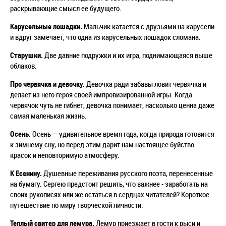
раскрывающие смысл ее будущего.
Карусельные лошадки.
Мальчик катается с друзьями на карусели
и вдруг замечает, что одна из карусельных лошадок сломана.
Старушки.
Две давние подружки и их игра, поднимающаяся выше
облаков.
Про червячка и девочку.
Девочка ради забавы ловит червячка и
делает из него героя своей импровизированной игры. Когда
червячок чуть не гибнет, девочка понимает, насколько ценна даже
самая маленькая жизнь.
Осень.
Осень
—
удивительное время года, когда природа готовится
к зимнему сну, но перед этим дарит нам настоящее буйство
красок и неповторимую атмосферу.
К Есенину.
Душевные переживания русского поэта, перенесенные
на бумагу. Сергею предстоит решить, что важнее - заработать на
своих рукописях или же остаться в сердцах читателей? Короткое
путешествие по миру творческой личности.
Теплый свитер для лемура.
Лемур приезжает в гости к рыси и