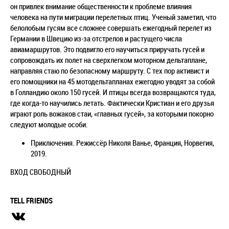
он привлек внимание общественности к проблеме влияния
человека на пути миграции перелетных птиц. Ученый заметил, что
белолобым гусям все сложнее совершать ежегодный перелет из
Германии в Швецию из-за отстрелов и растущего числа
авиамаршрутов. Это подвигло его научиться приручать гусей и
сопровождать их полет на сверхлегком моторном дельтаплане,
направляя стаю по безопасному маршруту. С тех пор активист и
его помощники на 45 мотодельтапланах ежегодно уводят за собой
в Голландию около 150 гусей. И птицы всегда возвращаются туда,
где когда-то научились летать. Фактически Кристиан и его друзья
играют роль вожаков стаи, «главных гусей», за которыми покорно
следуют молодые особи.
Приключения. Режиссёр Николя Ванье, Франция, Норвегия,
2019.
ВХОД СВОБОДНЫЙ
TELL FRIENDS