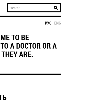
РУС
ENG
 ME TO BE
TO A DOCTOR OR A
 THEY ARE.
ТЬ -