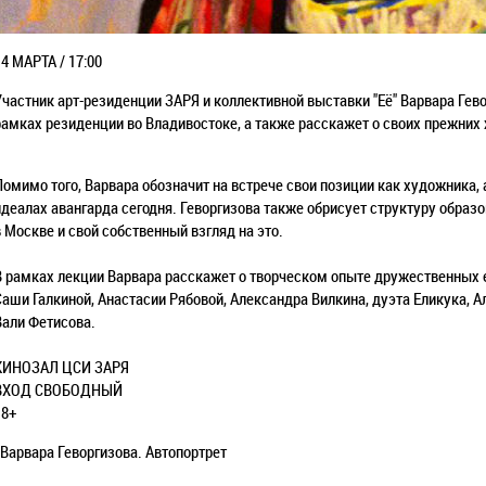
14 МАРТА / 17:00
Участник арт-резиденции ЗАРЯ и коллективной выставки "Её" Варвара Гево
рамках резиденции во Владивостоке, а также расскажет о своих прежних
Помимо того, Варвара обозначит на встрече свои позиции как художника,
идеалах авангарда сегодня. Геворгизова также обрисует структуру образ
в Москве и свой собственный взгляд на это.
В рамках лекции Варвара расскажет о творческом опыте дружественных е
Саши Галкиной, Анастасии Рябовой, Александра Вилкина, дуэта Еликука, 
Вали Фетисова.
КИНОЗАЛ ЦСИ ЗАРЯ
ВХОД СВОБОДНЫЙ
18+
*Варвара Геворгизова. Автопортрет