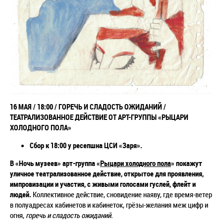
16 МАЯ / 18:00 / ГОРЕЧЬ И СЛАДОСТЬ ОЖИДАНИЙ /
ТЕАТРАЛИЗОВАННОЕ ДЕЙСТВИЕ ОТ АРТ-ГРУППЫ «РЫЦАРИ
ХОЛОДНОГО ПОЛА»
Сбор к 18:00 у ресепшна ЦСИ «Заря».
В «Ночь музеев» арт-группа «
Рыцари холодного пола
» покажут
уличное театрализованное действие, открытое для проявления,
импровизации и участия, с живыми голосами гуслей, флейт и
людей.
Коллективное действие, сновидение наяву, где время-ветер
в полуадресах кабинетов и кабинеток, грёзы-желания меж цифр и
огня,
горечь и сладость ожиданий.