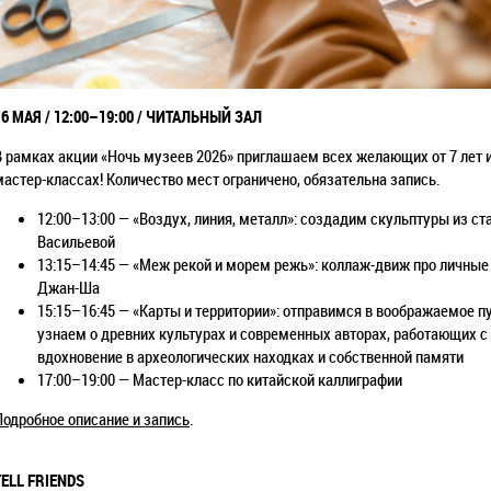
16 МАЯ / 12:00–19:00 / ЧИТАЛЬНЫЙ ЗАЛ
В рамках акции «Ночь музеев 2026» приглашаем всех желающих от 7 лет 
мастер-классах! Количество мест ограничено, обязательна запись.
12:00–13:00 — «Воздух, линия, металл»: создадим скульптуры из ст
Васильевой
13:15–14:45 — «Меж рекой и морем режь»: коллаж-движ про личные
Джан-Ша
15:15–16:45 — «Карты и территории»: отправимся в воображаемое 
узнаем о древних культурах и современных авторах, работающих с
вдохновение в археологических находках и собственной памяти
17:00–19:00 — Мастер-класс по китайской каллиграфии
Подробное описание и запись
.
TELL FRIENDS