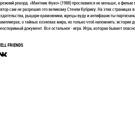
прежний рекорд. «Маятник Фуко» (1988) прославился не меньше, а фильм по
автор сам не разрешил это великому Стенли Кубрику. На этих страницах
издательства, рыцари-храмовники, жрецы вуду и антифашисты-партизаны
тамплиерах, о тайных хозяевах мира, но только чтоб напомнить: история до
неоспоримый документ. Все остальное - игра. Игра, которая бывает опасн
TELL FRIENDS