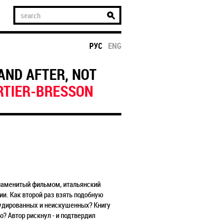
РУС
ENG
AND AFTER, NOT
RTIER-BRESSON
знаменитый фильмом, итальянский
ии. Как второй раз взять подобную
эрудированных и неискушенных? Книгу
? Автор рискнул - и подтвердил