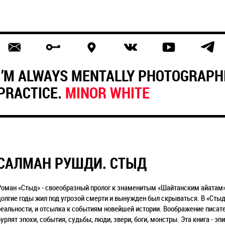
I’M ALWAYS MENTALLY PHOTOGRAPH
PRACTICE.
MINOR WHITE
САЛМАН РУШДИ. СТЫД
Роман «Стыд» - своеобразный пролог к знаменитым «Шайтанским айатам»,
долгие годы жил под угрозой смерти и вынужден был скрываться. В «Сты
реальности, и отсылка к событиям новейшей истории. Воображение писате
бурлят эпохи, события, судьбы, люди, звери, боги, монстры. Эта книга - э