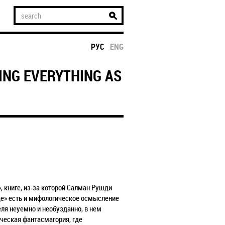
РУС
ENG
ING EVERYTHING AS
 книге, из-за которой Салман Рушди
де» есть и мифологическое осмысление
ля неуемно и необузданно, в нем
пическая фантасмагория, где