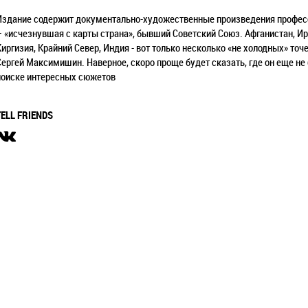
Издание содержит документально-художественные произведения професс
– «исчезнувшая с карты страна», бывший Советский Союз. Афганистан, Ира
Киргизия, Крайний Север, Индия - вот только несколько «не холодных» точ
Сергей Максимишин. Наверное, скоро проще будет сказать, где он еще не 
поиске интересных сюжетов
TELL FRIENDS