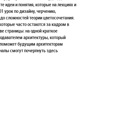
те идеи и понятия, которые на лекциях и
1 урок по дизайну, черчению,
 до сложностей теории цветосочетания.
которые часто остаются за кадром в
е страницы: на одной краткое
еподавателем архитектуры, который
о поможет будущим архитекторам
налы смогут почерпнуть здесь