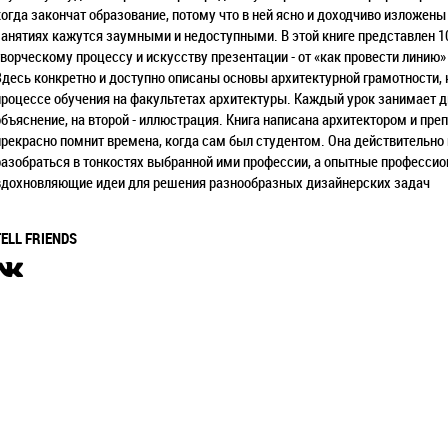
когда закончат образование, потому что в ней ясно и доходчиво изложены 
занятиях кажутся заумными и недоступными. В этой книге представлен 10
творческому процессу и искусству презентации - от «как провести линию»
Здесь конкретно и доступно описаны основы архитектурной грамотности, 
процессе обучения на факультетах архитектуры. Каждый урок занимает дв
объяснение, на второй - иллюстрация. Книга написана архитектором и пр
прекрасно помнит времена, когда сам был студентом. Она действительн
разобраться в тонкостях выбранной ими профессии, а опытные профессио
вдохновляющие идеи для решения разнообразных дизайнерских задач
TELL FRIENDS