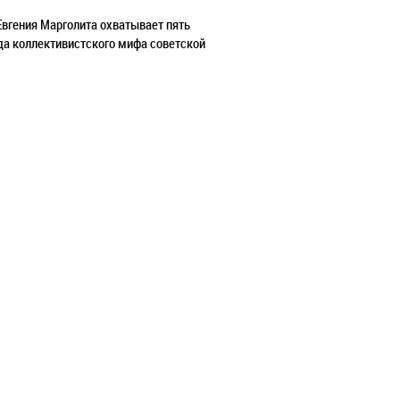
Евгения Марголита охватывает пять
да коллективистского мифа советской