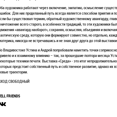
Оба художника работают через включение, эмпатию, осмысление сущест
ошибок. Для них проделанный путь всегда является способом приятия и по
Если бы существовал термин, обратный художественному авангарду, гла
уничтожение всего старого, в особенности традиций, то эти художники б
движения «авангард наоборот», сохраняя, осмысляя, объединяя и включа
хаотическую среду, которую они формируют совместно, но отдельно, каж
материка, никогда не встречавшись и не зная друг друга до этой выставки
Во Владивостоке Устина и Андрей попробовали наметить точки соприкосно
привело и к взаимному влиянию – так, за прошедшие полтора месяца Уст
некоторые техники печати. Выставка «Среда» - это итог непродолжительн
которых предстоит собственный путь и собственное развитие, однако их 
новые траектории.
ВХОД СВОБОДНЫЙ
TELL FRIENDS