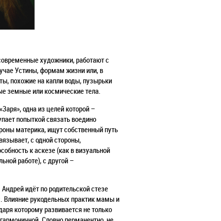
 современные художники, работают с
учае Устины, формам жизни или, в
ы, похожие на капли воды, пузырьки
ные земные или космические тела.
Заря», одна из целей которой –
упает попыткой связать воедино
роны материка, ищут собственный путь
вязывает, с одной стороны,
собность к аскезе (как в визуальной
ьной работе), с другой –
Андрей идёт по родительской стезе
х. Влияние рукодельных практик мамы и
даря которому развивается не только
 гармоничной. Словно перманентно, не