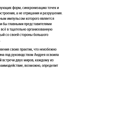
вующих форм, синхронизацию точек и
строения, а не отрицания и разрушения.
вным импульсом которого является
ыли бы главными представителями
я всё в тщательно организованную
дый со своей стороны большого
.
вения своих практик, что неизбежно
ина под руководством Андрея освоила
ой встречи двух миров, каждому из
взаимодействие, возможно, определит