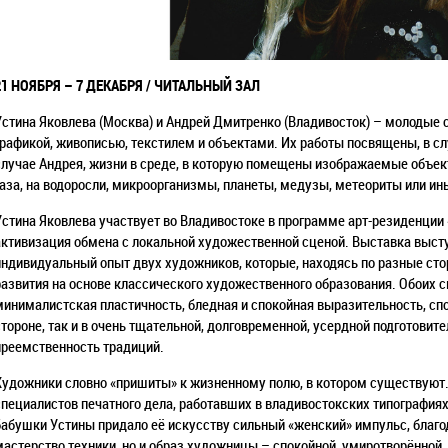
21 НОЯБРЯ – 7 ДЕКАБРЯ / ЧИТАЛЬНЫЙ ЗАЛ
Устина Яковлева (Москва) и Андрей Дмитренко (Владивосток) – молодые
графикой, живописью, текстилем и объектами. Их работы посвящены, в сл
случае Андрея, жизни в среде, в которую помещены изображаемые объект
газа, на водоросли, микроорганизмы, планеты, медузы, метеориты или и
Устина Яковлева участвует во Владивостоке в программе арт-резиденции «
активизация обмена с локальной художественной сценой. Выставка выст
индивидуальный опыт двух художников, которые, находясь по разные сто
развития на основе классического художественного образования. Обоих с
минималистская пластичность, бледная и спокойная выразительность, спо
стороне, так и в очень тщательной, долговременной, усердной подготовител
преемственность традиций.
Художники словно «пришиты» к жизненному полю, в котором существуют. 
специалистов печатного дела, работавших в владивостокских типография
бабушки Устины придало её искусству сильный «женский» импульс, благо
мастерство техники, но и образ художницы – спокойной, умиротворённой,