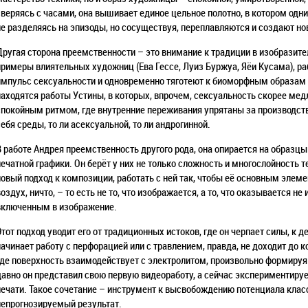
сверяясь с часами, она вышивает единое цельное полотно, в котором одн
не разделяясь на эпизоды, но сосуществуя, переплавляются и создают н
Другая сторона преемственности – это внимание к традиции в изобразит
примеры влиятельных художниц (Ева Гессе, Луиз Буржуа, Яёи Кусама), р
импульс сексуальности и одновременно тяготеют к биоморфным образам
находятся работы Устины, в которых, впрочем, сексуальность скорее ме
спокойным ритмом, где внутренние переживания упрятаны за производств
себя среды, то ли асексуальной, то ли андрогинной.
В работе Андрея преемственность другого рода, она опирается на образцы
печатной графики. Он берёт у них не только сложность и многослойность те
новый подход к композиции, работать с ней так, чтобы её основным элем
воздух, ничто, – то есть не то, что изображается, а то, что оказывается 
включенным в изображение.
Этот подход уводит его от традиционных истоков, где он черпает силы, к 
начинает работу с перфорацией или с травлением, правда, не доходит до к
где поверхность взаимодействует с электролитом, произвольно формируя ф
давно он представил свою первую видеоработу, а сейчас экспериментиру
печати. Такое сочетание – инструмент к высвобождению потенциала клас
непрогнозируемый результат.