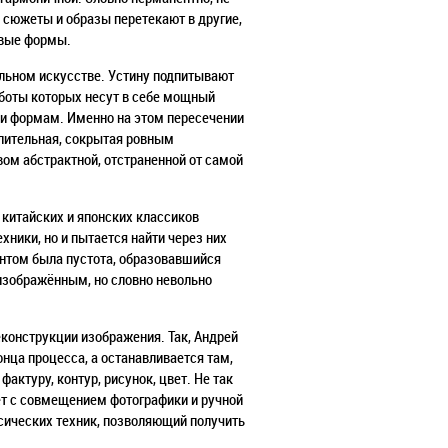
и сюжеты и образы перетекают в другие,
овые формы.
ельном искусстве. Устину подпитывают
аботы которых несут в себе мощный
 и формам. Именно на этом пересечении
длительная, сокрытая ровным
ом абстрактной, отстраненной от самой
 китайских и японских классиков
хники, но и пытается найти через них
ентом была пустота, образовавшийся
не изображённым, но словно невольно
деконструкции изображения. Так, Андрей
онца процесса, а останавливается там,
актуру, контур, рисунок, цвет. Не так
ет с совмещением фотографики и ручной
сических техник, позволяющий получить