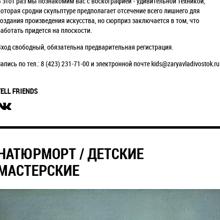
В этот раз мы познакомим вас с воскографией - удивительной техникой,
которая сродни скульптуре предполагает отсечение всего лишнего для
создания произведения искусства, но сюрприз заключается в том, что
работать придется на плоскости.
Вход свободный, обязательна предварительная регистрация.
апись по тел.: 8 (423) 231-71-00 и электронной почте kids@zaryavladivostok.ru
TELL FRIENDS
НАТЮРМОРТ / ДЕТСКИЕ
МАСТЕРСКИЕ