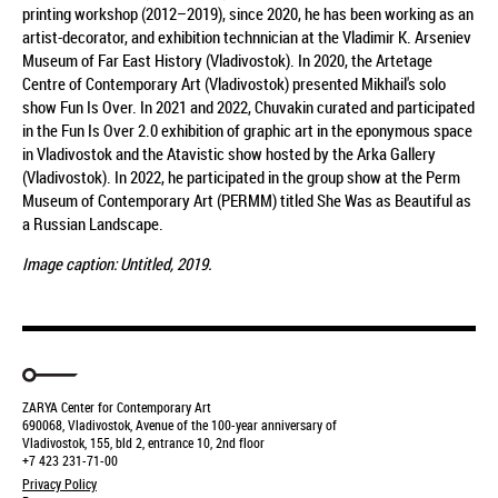
printing workshop (2012–2019), since 2020, he has been working as an
artist-decorator, and exhibition technnician at the Vladimir K. Arseniev
Museum of Far East History (Vladivostok). In 2020, the Artetage
Centre of Contemporary Art (Vladivostok) presented Mikhail's solo
show Fun Is Over. In 2021 and 2022, Chuvakin curated and participated
in the Fun Is Over 2.0 exhibition of graphic art in the eponymous space
in Vladivostok and the Atavistic show hosted by the Arka Gallery
(Vladivostok). In 2022, he participated in the group show at the Perm
Museum of Contemporary Art (PERMM) titled She Was as Beautiful as
a Russian Landscape.
Image
caption
:
Untitled, 2019.
ZARYA Center for Contemporary Art
690068, Vladivostok, Avenue of the 100-year anniversary of
Vladivostok, 155, bld 2, entrance 10, 2nd floor
+7 423 231-71-00
Privacy Policy