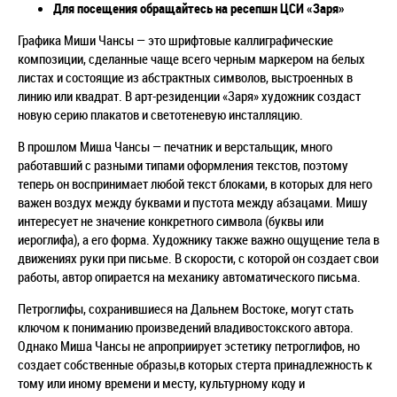
Для посещения обращайтесь на ресепшн ЦСИ «Заря»
Графика Миши Чансы — это шрифтовые каллиграфические
композиции, сделанные чаще всего черным маркером на белых
листах и состоящие из абстрактных символов, выстроенных в
линию или квадрат. В арт-резиденции «Заря» художник создаст
новую серию плакатов и светотеневую инсталляцию.
В прошлом Миша Чансы — печатник и верстальщик, много
работавший с разными типами оформления текстов, поэтому
теперь он воспринимает любой текст блоками, в которых для него
важен воздух между буквами и пустота между абзацами. Мишу
интересует не значение конкретного символа (буквы или
иероглифа), а его форма. Художнику также важно ощущение тела в
движениях руки при письме. В скорости, с которой он создает свои
работы, автор опирается на механику автоматического письма.
Петроглифы, сохранившиеся на Дальнем Востоке, могут стать
ключом к пониманию произведений владивостокского автора.
Однако Миша Чансы не апроприирует эстетику петроглифов, но
создает собственные образы,в которых стерта принадлежность к
тому или иному времени и месту, культурному коду и