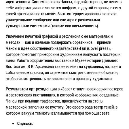
идентичности. Система знаков Чансы, с одной стороны, не несет в
себе информации и не является шифром, с другой стороны, в силу
своей архетипичности может быть интерпретирована как некое
универсальное сообщение или как игра с различными
культурными системами (такими как письменность).
Увлечение печатной графикой и рефлексия о ее материалах и
методах — как и желание поддержать соратников — привели
Чансы к идее собственного издательства«Fun is over press»,
которое помогает приморским художникам выпускать постеры и
зины. Работа оформителем выставок в Музее истории Дальнего
Востока им. В.К. Арсеньева также влияет на художника, но, по его
собственным словам, он стремится смотреть меньше объектов,
чтобы насмотренность не влияла на его практику художника.
Результатом арт-резиденции в «Заре» станут новая серия постеров
и светотеневая инсталляция, в которой изображения, созданные
Чансы при помощи трафаретов, проецируются на стены
мастерской, заполняя ее пустоту. Это своего рода театр теней, в
котором вакуум темноты взламывается при помощи света.
Справка: