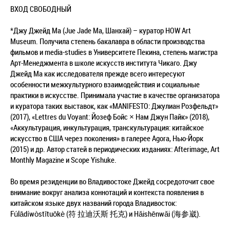
ВХОД СВОБОДНЫЙ
*Джу Джейд Ма (Jue Jade Ma, Шанхай) – куратор HOW Art
Museum. Получила степень бакалавра в области производства
фильмов и media-studies в Университете Пекина, степень магистра
Арт-Менеджмента в школе искусств института Чикаго. Джу
Джейд Ма как исследователя прежде всего интересуют
особенности межкультурного взаимодействия и социальные
практики в искусстве. Принимала участие в качестве организатора
и куратора таких выставок, как «MANIFESTO: Джулиан Розфельдт»
(2017), «Lettres du Voyant: Йозеф Бойс × Нам Джун Пайк» (2018),
«Аккультурация, инкультурация, транскультурация: китайское
искусство в США через поколения» в галерее Agora, Нью-Йорк
(2015) и др. Автор статей в периодических изданиях: Afterimage, Art
Monthly Magazine и Scope Yishuke.
Во время резиденции во Владивостоке Джейд сосредоточит свое
внимание вокруг анализа коннотаций и контекста появления в
китайском языке двух названий города Владивосток:
Fúlādíwòstītuōkè (符 拉迪沃斯 托克) и Hǎishēnwǎi (海参崴).