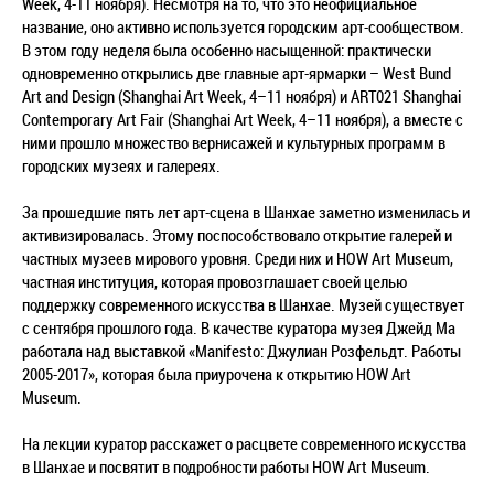
Week, 4-11 ноября). Несмотря на то, что это неофициальное
название, оно активно используется городским арт-сообществом.
В этом году неделя была особенно насыщенной: практически
одновременно открылись две главные арт-ярмарки – West Bund
Art and Design (Shanghai Art Week, 4–11 ноября) и ART021 Shanghai
Contemporary Art Fair (Shanghai Art Week, 4–11 ноября), а вместе с
ними прошло множество вернисажей и культурных программ в
городских музеях и галереях.
За прошедшие пять лет арт-сцена в Шанхае заметно изменилась и
активизировалась. Этому поспособствовало открытие галерей и
частных музеев мирового уровня. Среди них и HOW Art Museum,
частная институция, которая провозглашает своей целью
поддержку современного искусства в Шанхае. Музей существует
с сентября прошлого года. В качестве куратора музея Джейд Ма
работала над выставкой «Manifesto: Джулиан Розфельдт. Работы
2005-2017», которая была приурочена к открытию HOW Art
Museum.
На лекции куратор расскажет о расцвете современного искусства
в Шанхае и посвятит в подробности работы HOW Art Museum.