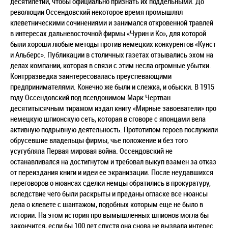
десятилетий, чтобы официально признать их поддельными. До
революции Оссендовский некоторое время промышлял
клеветническими сочинениями и занимался откровенной травлей
в интересах дальневосточной фирмы «Чурин и Ко», для которой
были хороши любые методы против немецких конкурентов «Кунст
и Альберс». Публикации в столичных газетах отзывались эхом на
делах компании, которая в связи с этим несла огромные убытки.
Контрразведка заинтересовалась преуспевающими
предпринимателями. Конечно же были и слежка, и обыски. В 1915
году Оссендовский под псевдонимом Марк Чертван
десятитысячным тиражом издал книгу «Мирные завоеватели» про
немецкую шпионскую сеть, которая в сговоре с японцами вела
активную подрывную деятельность. Прототипом героев послужили
обрусевшие владельцы фирмы, чье положение и без того
усугубляла Первая мировая война. Оссендовский не
останавливался на достигнутом и требовал выкуп взамен за отказ
от переиздания книги и идеи ее экранизации. После неудавшихся
переговоров о нюансах сделки немцы обратились в прокуратуру,
вследствие чего были раскрыты и преданы огласке все нюансы
дела о клевете с шантажом, подобных которым еще не было в
истории. На этом история про вымышленных шпионов могла бы
закончится, если бы 100 лет спустя она снова не вызвала интерес