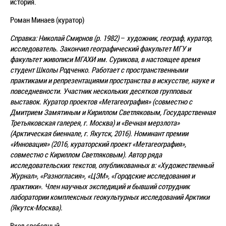
история.
Роман Минаев (куратор)
Справка: Николай Смирнов (р. 1982)
–
художник, географ, куратор,
исследователь. Закончил географический факультет МГУ и
факультет живописи МГАХИ им. Сурикова, в настоящее время
студент Школы Родченко. Работает с пространственными
практиками и репрезентациями пространства в искусстве, науке и
повседневности. Участник нескольких десятков групповых
выставок. Куратор проектов «Метагеография» (совместно с
Дмитрием Замятиным и Кириллом Светляковым, Государственная
Третьяковская галерея, г. Москва) и «Вечная мерзлота»
(Арктическая биеннале, г. Якутск, 2016). Номинант премии
«Инновация» (2016, кураторский проект «Метагеография»,
совместно с Кириллом Светляковым). Автор ряда
исследовательских текстов, опубликованных в: «Художественный
Журнал», «Разногласия», «ЦЭМ», «Городские исследования и
практики». Член научных экспедиций и бывший сотрудник
лаборатории комплексных геокультурных исследований Арктики
(Якутск-Москва).
Вход свободный