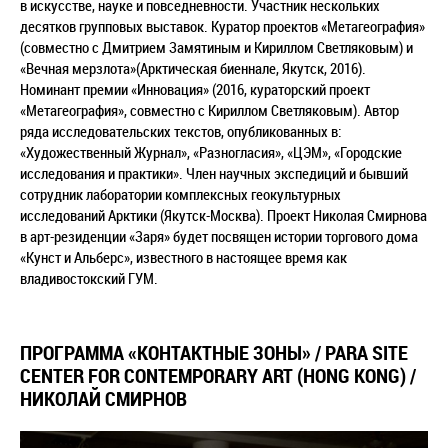
в искусстве, науке и повседневности. Участник нескольких
десятков групповых выставок. Куратор проектов «Метагеография»
(совместно с Дмитрием Замятиным и Кириллом Светляковым) и
«Вечная мерзлота»(Арктическая биеннале, Якутск, 2016).
Номинант премии «Инновация» (2016, кураторский проект
«Метагеография», совместно с Кириллом Светляковым). Автор
ряда исследовательских текстов, опубликованных в:
«Художественный Журнал», «Разногласия», «ЦЭМ», «Городские
исследования и практики». Член научных экспедиций и бывший
сотрудник лаборатории комплексных геокультурных
исследований Арктики (Якутск-Москва). Проект Николая Смирнова
в арт-резиденции «Заря» будет посвящен истории торгового дома
«Кунст и Альберс», известного в настоящее время как
владивостокский ГУМ.
ПРОГРАММА «КОНТАКТНЫЕ ЗОНЫ» / PARA SITE
CENTER FOR CONTEMPORARY ART (HONG KONG) /
НИКОЛАЙ СМИРНОВ