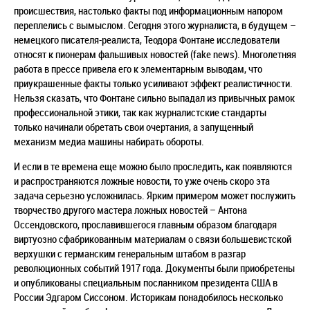
происшествия, настолько факты под информационным напором
переплелись с вымыслом. Сегодня этого журналиста, в будущем –
немецкого писателя-реалиста, Теодора Фонтане исследователи
относят к пионерам фальшивых новостей (fake news). Многолетняя
работа в прессе привела его к элементарным выводам, что
приукрашенные факты только усиливают эффект реалистичности.
Нельзя сказать, что Фонтане сильно выпадал из привычных рамок
профессиональной этики, так как журналистские стандарты
только начинали обретать свои очертания, а запущенный
механизм медиа машины набирать обороты.
И если в те времена еще можно было проследить, как появляются
и распространяются ложные новости, то уже очень скоро эта
задача серьезно усложнилась. Ярким примером может послужить
творчество другого мастера ложных новостей – Антона
Оссендовского, прославившегося главным образом благодаря
виртуозно сфабрикованным материалам о связи большевистской
верхушки с германским генеральным штабом в разгар
революционных событий 1917 года. Документы были приобретены
и опубликованы специальным посланником президента США в
России Эдгаром Сиссоном. Историкам понадобилось несколько