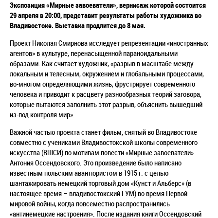
Экспозиция «Мирные завоеватели», вернисаж которой состоится
29 апреля в 20:00, представит результаты работы художника во
Владивостоке. Выставка продлится до 8 мая.
Проект Николая Смирнова исследует репрезентации «иностранных
агентов» в культуре, перенасыщенной параноидальными
образами. Как считает художник, «разрыв в масштабе между
локальным и телесным, окружением и глобальными процессами,
во-многом определяющими жизнь, фрустрирует современного
человека и приводит к расцвету разнообразных теорий заговора,
которые пытаются заполнить этот разрыв, объяснить вышедший
из-под контроля мир».
Важной частью проекта станет фильм, снятый во Владивостоке
совместно с учениками Владивостокской школы современного
искусства (ВШСИ) по мотивам повести «Мирные завоеватели»
Антония Оссендовского. Это произведение было написано
известным польским авантюристом в 1915 г. с целью
шантажировать немецкий торговый дом «Кунст и Альберс» (в
настоящее время – владивостокский ГУМ) во время Первой
мировой войны, когда повсеместно распространились
«антинемецкие настроения». После издания книги Оссендовский