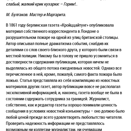
слабый, жалкий крик кухарки: – Горим!..
М. Булгаков. Мастер и Маргарита.
В 1861 году берлинская газета «Кройццайтунг» опубликовала
материал собственного корреспондента в Лондоне о
разрушительном пожаре на одной из улиц британской столицы.
Автор описывал полные драматизма события, снабдив их
деталями со слов своего близкого друга, у которого были связи в
местной полиции. Никому бы в голову не пришло усомниться в
достоверности содержания публикации, которая ничем не
выделялась из общего потока ежедневных новостей. Однако все
перечисленное в ней, кроме, пожалуй, самого факта пожара было
ложью. Статья представляла из себя компиляцию из новостных
материалов других газет, автор публикации вовсе не располагал
эксклюзивной информацией, и, наконец, газета вообще не была в
состоянии содержать сотрудника за границей. Журналист,
собственно, как и редактор газеты хорошо понимали ценность
сообщения в условиях новостной конъюнктуры – оно должно было
любой ценой прежде всего удовлетворять любопытство читателя.
Проверить надежность информации не представлялось
возможным ни коллегам-журналистам, ни очевидцам