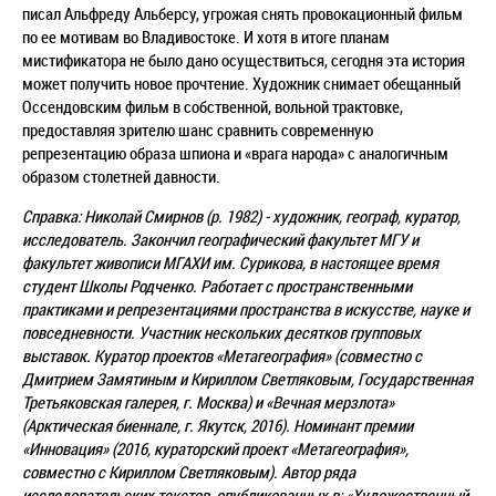
писал Альфреду Альберсу, угрожая снять провокационный фильм
по ее мотивам во Владивостоке. И хотя в итоге планам
мистификатора не было дано осуществиться, сегодня эта история
может получить новое прочтение. Художник снимает обещанный
Оссендовским фильм в собственной, вольной трактовке,
предоставляя зрителю шанс сравнить современную
репрезентацию образа шпиона и «врага народа» с аналогичным
образом столетней давности.
Справка: Николай Смирнов (р. 1982) - художник, географ, куратор,
исследователь. Закончил географический факультет МГУ и
факультет живописи МГАХИ им. Сурикова, в настоящее время
студент Школы Родченко. Работает с пространственными
практиками и репрезентациями пространства в искусстве, науке и
повседневности. Участник нескольких десятков групповых
выставок. Куратор проектов «Метагеография» (совместно с
Дмитрием Замятиным и Кириллом Светляковым, Государственная
Третьяковская галерея, г. Москва) и «Вечная мерзлота»
(Арктическая биеннале, г. Якутск, 2016). Номинант премии
«Инновация» (2016, кураторский проект «Метагеография»,
совместно с Кириллом Светляковым). Автор ряда
исследовательских текстов, опубликованных в: «Художественный