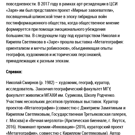
повседневности. В 2017 году в рамках арт-резиденции в ЦСИ
«Заря» им был представлен проект «Мирные завоеватели»,
посвященный шпионской теме в эпоху гибридных войн
постинформационного общества, когда общественное мнение
формируется при помощи эмоционального убеждения
большинства. В следующем году под кураторством Николая и
Кирилла Светлякова в «Заре» прошла выставка «Метагеография:
ориентализм и мечты робинзонов», объединяющая опыты
географов, художников и исторических персонажей,
принадлежащих к разным эпохам.
Справка:
Николай Смирнов (р. 1982) – художник, географ, куратор,
исследователь. Закончил географический факультет МГУ,
факультет живописи МГАХИ им. Сурикова, Школу Родченко.
Участник нескольких десятков групповых выставок. Куратор
проектов «Метагеография» (совместно с Дмитрием Замятиным и
Кириллом Светляковым, Государственная Третьяковская галерея,
г. Москва) и «Вечная мерзлота» (Арктическая биеннале, г. Якутск,
2016). Номинант премии «Инновация» (2016, кураторский проект
«Метагеография», совместно с Кириллом Светляковым). Автор