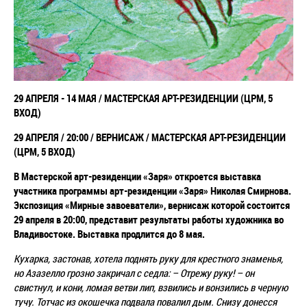
29 АПРЕЛЯ - 14 МАЯ /
МАСТЕРСКАЯ АРТ-РЕЗИДЕНЦИИ (ЦРМ, 5
ВХОД)
29 АПРЕЛЯ / 20:00 / ВЕРНИСАЖ /
МАСТЕРСКАЯ АРТ-РЕЗИДЕНЦИИ
(ЦРМ, 5 ВХОД)
В Мастерской арт-резиденции «Заря» откроется выставка
участника программы арт-резиденции «Заря» Николая Смирнова.
Экспозиция «Мирные завоеватели», вернисаж которой состоится
29 апреля в 20:00, представит результаты работы художника во
Владивостоке. Выставка продлится до 8 мая.
Кухарка, застонав, хотела поднять руку для крестного знаменья,
но Азазелло грозно закричал с седла: – Отрежу руку! – он
свистнул, и кони, ломая ветви лип, взвились и вонзились в черную
тучу. Тотчас из окошечка подвала повалил дым. Снизу донесся