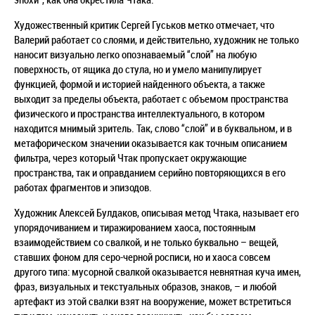
Художественный критик Сергей Гуськов метко отмечает, что
Валерий работает со слоями, и действительно, художник не только
наносит визуально легко опознаваемый “слой” на любую
поверхность, от ящика до стула, но и умело манипулирует
функцией, формой и историей найденного объекта, а также
выходит за пределы объекта, работает с объемом пространства
физического и пространства интеллектуального, в котором
находится мнимый зритель. Так, слово “слой” и в буквальном, и в
метафорическом значении оказывается как точным описанием
фильтра, через который Чтак пропускает окружающие
пространства, так и оправданием серийно повторяющихся в его
работах фрагментов и эпизодов.
Художник Алексей Булдаков, описывая метод Чтака, называет его
упорядочиванием и тиражированием хаоса, постоянным
взаимодействием со свалкой, и не только буквально – вещей,
ставших фоном для серо-черной росписи, но и хаоса совсем
другого типа: мусорной свалкой оказывается невнятная куча имен,
фраз, визуальных и текстуальных образов, знаков, – и любой
артефакт из этой свалки взят на вооружение, может встретиться