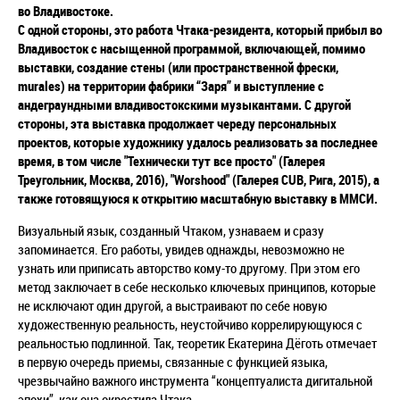
во Владивостоке.
С одной стороны, это работа Чтака-резидента, который прибыл во
Владивосток с насыщенной программой, включающей, помимо
выставки, создание стены (или пространственной фрески,
murales) на территории фабрики “Заря” и выступление с
андеграундными владивостокскими музыкантами. С другой
стороны, эта выставка продолжает череду персональных
проектов, которые художнику удалось реализовать за последнее
время, в том числе "Технически тут все просто" (Галерея
Треугольник, Москва, 2016), "Worshood" (Галерея CUB, Рига, 2015), а
также готовящуюся к открытию масштабную выставку в ММСИ.
Визуальный язык, созданный Чтаком, узнаваем и сразу
запоминается. Его работы, увидев однажды, невозможно не
узнать или приписать авторство кому-то другому. При этом его
метод заключает в себе несколько ключевых принципов, которые
не исключают один другой, а выстраивают по себе новую
художественную реальность, неустойчиво коррелирующуюся с
реальностью подлинной. Так, теоретик Екатерина Дёготь отмечает
в первую очередь приемы, связанные с функцией языка,
чрезвычайно важного инструмента “концептуалиста дигитальной
эпохи”, как она окрестила Чтака.