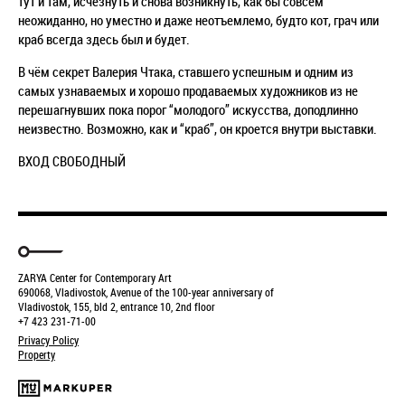
тут и там, исчезнуть и снова возникнуть, как бы совсем
неожиданно, но уместно и даже неотъемлемо, будто кот, грач или
краб всегда здесь был и будет.
В чём секрет Валерия Чтака, ставшего успешным и одним из
самых узнаваемых и хорошо продаваемых художников из не
перешагнувших пока порог “молодого” искусства, доподлинно
неизвестно. Возможно, как и “краб”, он кроется внутри выставки.
ВХОД СВОБОДНЫЙ
ZARYA Center for Contemporary Art
690068, Vladivostok, Avenue of the 100-year anniversary of
Vladivostok, 155, bld 2, entrance 10, 2nd floor
+7 423 231-71-00
Privacy Policy
Property