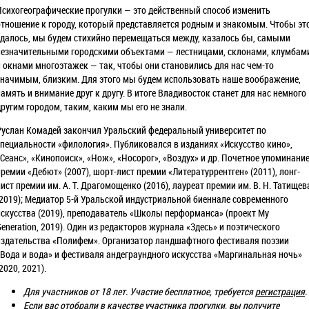
Психогеографические прогулки — это действенный способ изменить
отношение к городу, который представляется родным и знакомым. Чтобы эт
удалось, мы будем стихийно перемещаться между, казалось бы, самыми
незначительными городскими объектами — лестницами, склонами, клумбам
и окнами многоэтажек — так, чтобы они становились для нас чем-то
значимым, близким. Для этого мы будем использовать наше воображение,
память и внимание друг к другу. В итоге Владивосток станет для нас немного
другим городом, таким, каким мы его не знали.
Руслан Комадей закончил Уральский федеральный университет по
специальности «филология». Публиковался в изданиях «Искусство кино»,
«Сеанс», «Кинопоиск», «Нож», «Носорог», «Воздух» и др. Почетное упоминани
премии «Дебют» (2007), шорт-лист премии «Литературрентген» (2011), лонг-
лист премии им. А. Т. Драгомощенко (2016), лауреат премии им. В. Н. Татищев
(2019); Медиатор 5-й Уральской индустриальной биеннале современного
искусства (2019), преподаватель «Школы перформанса» (проект My
Generation, 2019). Один из редакторов журнала «Здесь» и поэтического
издательства «Полифем». Организатор ландшафтного фестиваля поэзии
«Вода и вода» и фестиваля андеграундного искусства «Маргинальная ночь»
2020, 2021).
Для участников от 18 лет. Участие бесплатное, требуется
регистрация
.
Если вас отобрали в качестве участника прогулки, вы получите