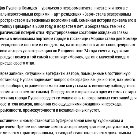
Для Руслана Комадея – уральского перформансиста, писателя и поэта с
дальневосточными корнями – арт-резиденция «Заря» стала реверсивным
пространством вытесненных воспоминаний. Семейная история привела его в
столицу Приморья в 2000 году, в возрасте 9 лет, и оборвалась там же с
трагической потерей отца. Фрустрированное состояние ожидания главы
семьи в незнакомом портовом городе в гостинице «Моряк» стало для Комаде
отчужденным опытом из его детства, на котором он в итоге сконструировал
свою авторскую интервенцию во Владивостоке 24 года спустя: художник
арендует номер в той самой гостинице «Моряк», где он с мачехой ожидал
приезда своего отца.
Через записки, ситуации и артефакты автора, помещенные в гостиничную
обстановку, Руслан поднимает вопрос о биографии вещей и о том, как много
или, наоборот, ограниченно мало они могут сказать внешнему наблюдателю
(возможно, о нем же самом). Посредством вторжения в одну из самых стары
гостиниц города Руслан создает ситуацию опыта пограничных состояний для
посетителя номера, наполняя его ощущениями ожидания и перехода,
временности, промежуточности и незаполненных пустот.
Гостиничный номер становится буферной зоной между художником и
зрителем. Причем появление самого автора перед зрителем допускается, но
не является гарантированным, а каждый сеанс оказывается уникальным.