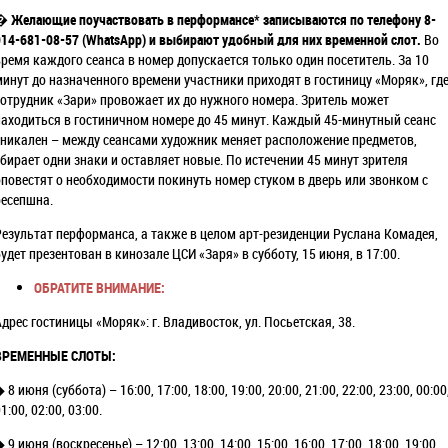
�
Желающие поучаствовать в перформансе* записываются
по телефону 8-
914-681-08-57 (WhatsApp) и
выбирают удобный для них временной слот.
Во
время каждого сеанса в номер допускается только один посетитель. За 10
минут до назначенного времени участники приходят в гостиницу «Моряк», гд
сотрудник «Зари» провожает их до нужного номера. Зритель может
находиться в гостиничном номере до 45 минут.
Каждый 45-минутный сеанс
уникален – между сеансами художник меняет расположение предметов,
убирает одни знаки и оставляет новые. По истечении 45 минут зрителя
оповестят о необходимости покинуть номер стуком в дверь или звонком с
ресепшна.
Результат перформанса, а также в целом арт-резиденции Руслана Комадея,
удет презентован в кинозале ЦСИ «Заря» в субботу, 15 июня, в 17:00.
ОБРАТИТЕ ВНИМАНИЕ:
Адрес гостиницы «Моряк»: г. Владивосток, ул. Посьетская, 38.
ВРЕМЕННЫЕ СЛОТЫ:
◆
8 июня (суббота) – 16:00, 17:00, 18:00, 19:00, 20:00, 21:00, 22:00, 23:00, 00:00
1:00, 02:00, 03:00.
◆
9 июня (воскресенье) – 12:00, 13:00, 14:00, 15:00, 16:00, 17:00, 18:00, 19:00,