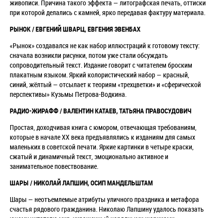
живописи. Причина такого эффекта — литографская печать, оттиски
при которой делались с камней, ярко передавая фактуру материала.
РЫНОК / ЕВГЕНИЙ ШВАРЦ, ЕВГЕНИЯ ЭВЕНБАХ
«Рынок» создавался не как набор иллюстраций к готовому тексту:
сначала возникли рисунки, потом уже стали обсуждать
сопроводительный текст. Издание говорит с читателем броским
плакатным языком. Яркий колористический набор — красный,
синий, жёлтый — отсылает к теориям «трехцветки» и «сферической
перспективы» Кузьмы Петрова-Водкина.
РАДИО-ЖИРАФФ / ВАЛЕНТИН КАТАЕВ, ТАТЬЯНА ПРАВОСУДОВИЧ
Простая, доходчивая книга с юмором, отвечающая требованиям,
которые в начале XX века предъявлялись к изданиям для самых
маленьких в советской печати. Яркие картинки в четыре краски,
сжатый и динамичный текст, эмоционально активное и
занимательное повествование.
ШАРЫ / НИКОЛАЙ ЛАПШИН, ОСИП МАНДЕЛЬШТАМ
Шары — неотъемлемые атрибуты уличного праздника и метафора
счастья рядового гражданина. Николаю Лапшину удалось показать