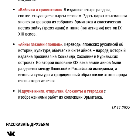
«Бабочки и хризантемы»
. В издании четыре раздела,
соответствующие четырем сезонам. Здесь царит изысканная
японская гравюра из собрания Эрмитажа и классическая
поэзия хайку (трехстишия) и танка (пятистишия) поэтов IХ–
XIX веков.
«Айны глазами японцев»
. Переводы японских рукописей об
истории, культуре, обычаях и быте айнов – народе, который
издавна проживал на Хоккайдо, Сахалине и Курильских
островах. Во второй половине XIX века земли айнов были
разделены между Японской и Российской империями, и
вековая культура и традиционный образ жизни этого народа
очень скоро исчезли.
И
другие книги, открытки, блокноты и тетрадки
с
изображениями работ из коллекции Эрмитажа.
18.11.2022
РАССКАЗАТЬ ДРУЗЬЯМ