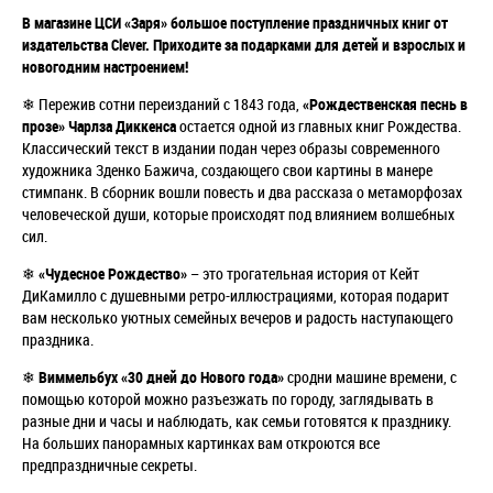
В магазине ЦСИ «Заря» большое поступление праздничных книг от
издательства Clever. Приходите
за подарками для детей и взрослых и
новогодним настроением!
❄ Пережив сотни переизданий с 1843 года,
«Рождественская песнь в
прозе» Чарлза Диккенса
остается одной из главных книг Рождества.
Классический текст в издании подан через образы современного
художника Зденко Бажича, создающего свои картины в манере
стимпанк. В сборник вошли повесть и два рассказа о метаморфозах
человеческой души, которые происходят под влиянием волшебных
сил.
❄
«Чудесное Рождество»
– это трогательная история от Кейт
ДиКамилло с душевными ретро-иллюстрациями, которая подарит
вам несколько уютных семейных вечеров и радость наступающего
праздника.
❄
Виммельбух «30 дней до Нового года»
сродни машине времени, с
помощью которой можно разъезжать по городу, заглядывать в
разные дни и часы и наблюдать, как семьи готовятся к празднику.
На больших панорамных картинках вам откроются все
предпраздничные секреты.