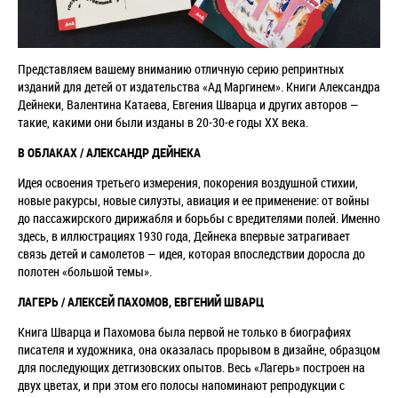
Представляем вашему вниманию отличную серию репринтных
изданий для детей от издательства «Ад Маргинем». Книги Александра
Дейнеки, Валентина Катаева, Евгения Шварца и других авторов —
такие, какими они были изданы в 20-30-е годы XX века.
В ОБЛАКАХ / АЛЕКСАНДР ДЕЙНЕКА
Идея освоения третьего измерения, покорения воздушной стихии,
новые ракурсы, новые силуэты, авиация и ее применение: от войны
до пассажирского дирижабля и борьбы с вредителями полей. Именно
здесь, в иллюстрациях 1930 года, Дейнека впервые затрагивает
связь детей и самолетов — идея, которая впоследствии доросла до
полотен «большой темы».
ЛАГЕРЬ / АЛЕКСЕЙ ПАХОМОВ, ЕВГЕНИЙ ШВАРЦ
Книга Шварца и Пахомова была первой не только в биографиях
писателя и художника, она оказалась прорывом в дизайне, образцом
для последующих детгизовских опытов. Весь «Лагерь» построен на
двух цветах, и при этом его полосы напоминают репродукции с