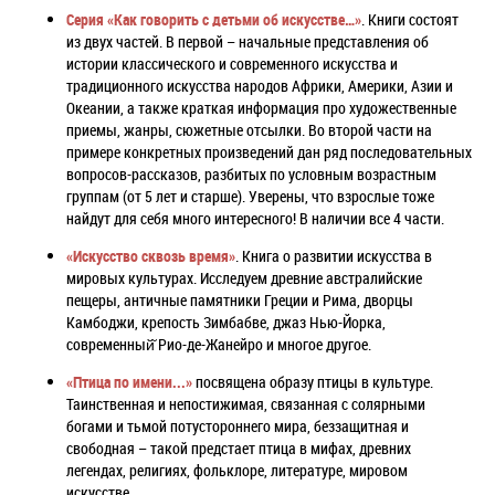
Серия «Как говорить с детьми об искусстве…»
.
Книги состоят
из двух частей. В первой – начальные представления об
истории классического и современного искусства и
традиционного искусства народов Африки, Америки, Азии и
Океании, а также краткая информация про художественные
приемы, жанры, сюжетные отсылки. Во второй части на
примере конкретных произведений дан ряд последовательных
вопросов-рассказов, разбитых по условным возрастным
группам (от 5 лет и старше). Уверены, что взрослые тоже
найдут для себя много интересного! В наличии все 4 части.
«Искусство сквозь время»
. Книга о развитии искусства в
мировых культурах. Исследуем древние австралийские
пещеры, античные памятники Греции и Рима, дворцы
Камбоджи, крепость Зимбабве, джаз Нью-Йорка,
современный̆ Рио-де-Жанейро и многое другое.
«Птица по имени...»
посвящена образу птицы в культуре.
Таинственная и непостижимая, связанная с солярными
богами и тьмой потустороннего мира, беззащитная и
свободная – такой предстает птица в мифах, древних
легендах, религиях, фольклоре, литературе, мировом
искусстве.