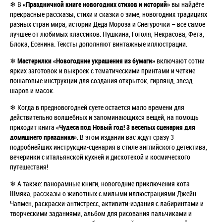
❄ В
«Праздничной книге новогодних стихов и историй»
вы найдёте
прекрасные рассказы, стихи и сказки о зиме, новогодних традициях
разных стран мира, истории Деда Мороза и Снегурочки – всё самое
лучшее от любимых классиков: Пушкина, Гоголя, Некрасова, Фета,
Блока, Есенина. Тексты дополняют винтажные иллюстрации.
❄
Мастерилки «Новогодние украшения из бумаги»
включают сотни
ярких заготовок и выкроек с тематическими принтами и четкие
пошаговые инструкции для создания открыток, гирлянд, звезд,
шаров и масок.
❄ Когда в предновогодней суете остается мало времени для
действительно волшебных и запоминающихся вещей, на помощь
приходит книга
«Чудеса под Новый год! 3 веселых сценария для
домашнего праздника»
. В этом издании вас ждут сразу 3
подробнейших инструкции-сценария в стиле английского детектива,
вечеринки с итальянской кухней и дискотекой и космического
путешествия!
❄ А также: панорамные книги, новогодние приключения кота
Шмяка, рассказы о животных с милыми иллюстрациями
Джейн
Чапмен
, раскраски-антистресс, активити-издания с лабиринтами и
творческими заданиями, альбом для рисования пальчиками и