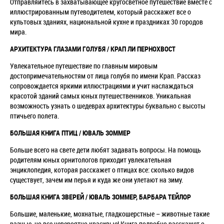
Отправляйтесь в захватывающее кругосветное путешествие вместе с
иллюстрированным путеводителем, который расскажет все о
культовых зданиях, национальной кухне и праздниках 30 городов
мира.
АРХИТЕКТУРА ГЛАЗАМИ ГОЛУБЯ / КРАП ЛИ ПЕРНОХВОСТ
Увлекательное путешествие по главным мировым
достопримечательностям от лица голубя по имени Крап. Рассказ
сопровождается яркими иллюстрациями и учит наслаждаться
красотой зданий самых юных путешественников. Уникальная
возможность узнать о шедеврах архитектуры буквально с высоты
птичьего полета.
БОЛЬШАЯ КНИГА ПТИЦ / ЮВАЛЬ ЗОММЕР
Больше всего на свете дети любят задавать вопросы. На помощь
родителям юных орнитологов приходит увлекательная
энциклопедия, которая расскажет о птицах все: сколько видов
существует, зачем им перья и куда же они улетают на зиму.
БОЛЬШАЯ КНИГА ЗВЕРЕЙ / ЮВАЛЬ ЗОММЕР, БАРБАРА ТЕЙЛОР
Большие, маленькие, мохнатые, гладкошерстные – животные такие
разные, но все невероятно красивые! Книга подробно расскажет о