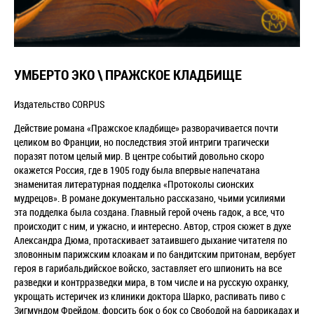
УМБЕРТО ЭКО \ ПРАЖСКОЕ КЛАДБИЩЕ
Издательство CORPUS
Действие романа «Пражское кладбище» разворачивается почти
целиком во Франции, но последствия этой интриги трагически
поразят потом целый мир. В центре событий довольно скоро
окажется Россия, где в 1905 году была впервые напечатана
знаменитая литературная подделка «Протоколы сионских
мудрецов». В романе документально рассказано, чьими усилиями
эта подделка была создана. Главный герой очень гадок, а все, что
происходит с ним, и ужасно, и интересно. Автор, строя сюжет в духе
Александра Дюма, протаскивает затаившего дыхание читателя по
зловонным парижским клоакам и по бандитским притонам, вербует
героя в гарибальдийское войско, заставляет его шпионить на все
разведки и контрразведки мира, в том числе и на русскую охранку,
укрощать истеричек из клиники доктора Шарко, распивать пиво с
Зигмундом Фрейдом, форсить бок о бок со Свободой на баррикадах и