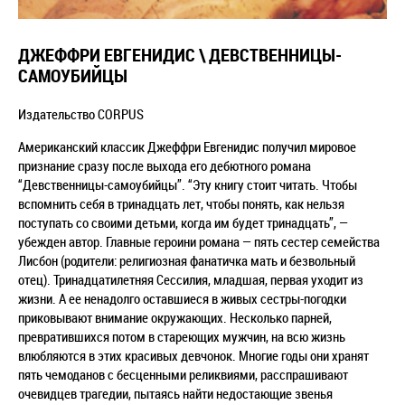
ДЖЕФФРИ ЕВГЕНИДИС \ ДЕВСТВЕННИЦЫ-
САМОУБИЙЦЫ
Издательство CORPUS
Американский классик Джеффри Евгенидис получил мировое
признание сразу после выхода его дебютного романа
“Девственницы-самоубийцы”. “Эту книгу стоит читать. Чтобы
вспомнить себя в тринадцать лет, чтобы понять, как нельзя
поступать со своими детьми, когда им будет тринадцать”, —
убежден автор. Главные героини романа — пять сестер семейства
Лисбон (родители: религиозная фанатичка мать и безвольный
отец). Тринадцатилетняя Сессилия, младшая, первая уходит из
жизни. А ее ненадолго оставшиеся в живых сестры-погодки
приковывают внимание окружающих. Несколько парней,
превратившихся потом в стареющих мужчин, на всю жизнь
влюбляются в этих красивых девчонок. Многие годы они хранят
пять чемоданов с бесценными реликвиями, расспрашивают
очевидцев трагедии, пытаясь найти недостающие звенья