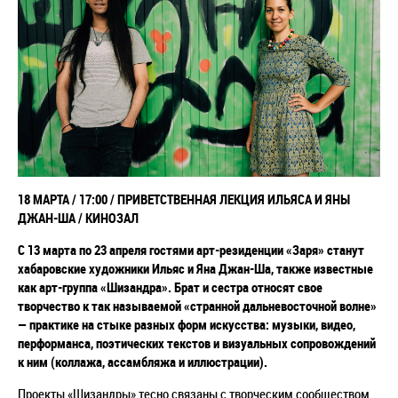
18 МАРТА / 17:00 / ПРИВЕТСТВЕННАЯ ЛЕКЦИЯ ИЛЬЯСА И ЯНЫ
ДЖАН-ША / КИНОЗАЛ
С 13 марта по 23 апреля гостями арт-резиденции «Заря» станут
хабаровские художники Ильяс и Яна Джан-Ша, также известные
как арт-группа «Шизандра». Брат и сестра относят свое
творчество к так называемой «странной дальневосточной волне»
— практике на стыке разных форм искусства: музыки, видео,
перформанса, поэтических текстов и визуальных сопровождений
к ним (коллажа, ассамбляжа и иллюстрации).
Проекты «Шизандры» тесно связаны с творческим сообществом