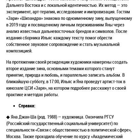
Дальнего Востока и с локальной идентичностью. Их метод — это
эксперимент, арт-терапия, исследование и импровизация. Гостям
«Зари» «Шизандра» знакома по одноименному зину, выпущенному
в 2019 году и посвященному личным переживаниям Яны через
анализ известных дальневосточных брендов и символов. После
издания сборника Ильяс каждому тексту помог обрести
собственное звуковое сопровождение и стать музыкальной
композицией.
На протяжении своей резиденции художники намерены создать
второе издание зина, основными темами которого станут
принятие, природа и любовь, и параллельно записать альбом. В
ближайшую субботу, в 17:00, Ильяс и Яна проведут артист-ток в
кинозале ЦСИ «Заря», на котором подробнее расскажут о своей
практике и методах работы.
Справка:
◆ Яна Джан-Ша (род. 1988) — художница. Окончила РГСУ
(Российский государственный социальный университет) по
специальности «Связи с общественностью в политической сфере»,
Москва. Также проходила обучение по курсу «Академический