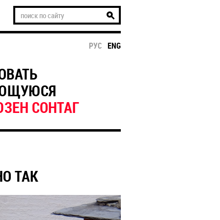
РУС
ENG
ОВАТЬ
ЯЮЩУЮСЯ
ЮЗЕН СОНТАГ
О ТАК