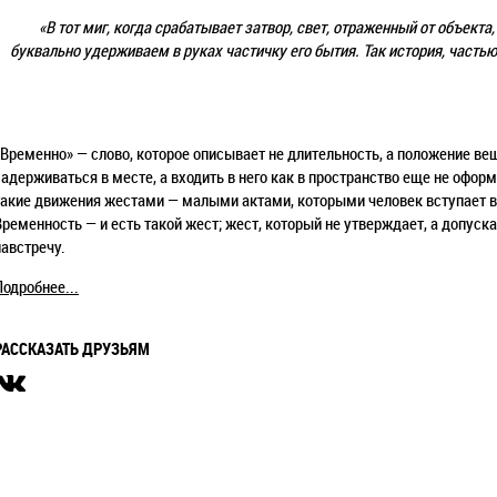
«В тот миг, когда срабатывает затвор, свет, отраженный от объекта
буквально удерживаем в руках частичку его бытия. Так история, часть
«Временно» — слово, которое описывает не длительность, а положение ве
задерживаться в месте, а входить в него как в пространство еще не оф
такие движения жестами — малыми актами, которыми человек вступает в 
Временность — и есть такой жест; жест, который не утверждает, а допуска
навстречу.
Подробнее...
РАССКАЗАТЬ ДРУЗЬЯМ