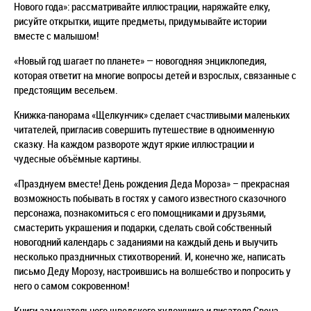
Нового года»: рассматривайте иллюстрации, наряжайте елку,
рисуйте открытки, ищите предметы, придумывайте истории
вместе с малышом!
«Новый год шагает по планете» — новогодняя энциклопедия,
которая ответит на многие вопросы детей и взрослых, связанные с
предстоящим весельем.
Книжка-панорама «Щелкунчик» сделает счастливыми маленьких
читателей, пригласив совершить путешествие в одноименную
сказку. На каждом развороте ждут яркие иллюстрации и
чудесные объёмные картины.
«Празднуем вместе! День рождения Деда Мороза» – прекрасная
возможность побывать в гостях у самого известного сказочного
персонажа, познакомиться с его помощниками и друзьями,
смастерить украшения и подарки, сделать свой собственный
новогодний календарь с заданиями на каждый день и выучить
несколько праздничных стихотворений. И, конечно же, написать
письмо Деду Морозу, настроившись на волшебство и попросить у
него о самом сокровенном!
Книги замечательного шведского художника и писателя Свена