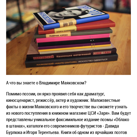
А что вы знаете о Владимире Маяковском?
Помимо поэзии, он ярко проявил себя как драматург,
киносценарист, режиссёр, актер и художник. Малоизвестные
факты о жизни Маяковского и его творчестве вы сможете узнать
из нового поступления в книжном магазине ЦСИ «Заря». Вам будут
представлены уникальное факсимильное издание поэмы «Облако
в штанах», каталоги его современников-футуристов - Давида
Бурлюка и Игоря Терентьева. Книги об одном из ярчайших поэтов