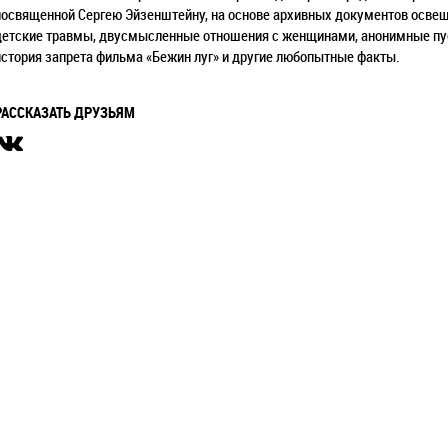
посвященной Сергею Эйзенштейну, на основе архивных документов освеще
детские травмы, двусмысленные отношения с женщинами, анонимные публ
история запрета фильма «Бежин луг» и другие любопытные факты.
РАССКАЗАТЬ ДРУЗЬЯМ