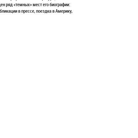
н ряд «темных» мест его биографии:
икации в прессе, поездка в Америку,