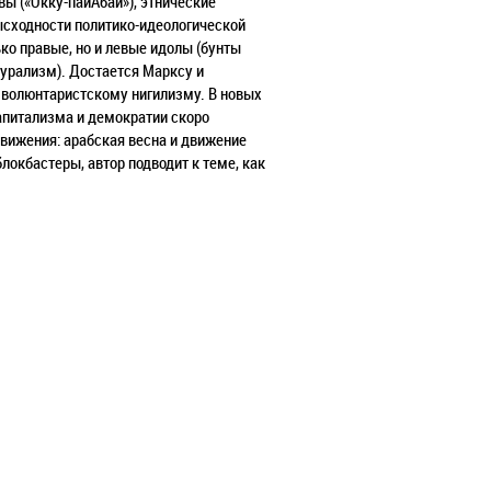
вы («Окку-пайАбай»), этнические
зысходности политико-идеологической
ко правые, но и левые идолы (бунты
урализм). Достается Марксу и
 волюнтаристскому нигилизму. В новых
капитализма и демократии скоро
вижения: арабская весна и движение
локбастеры, автор подводит к теме, как