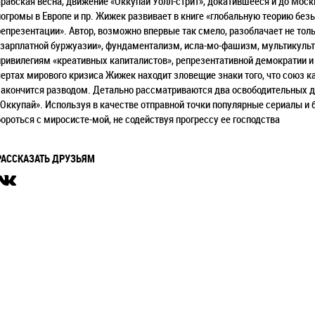
арабская весна, движение «Оккупай Уолл-стрит», докатившееся и до Моск
погромы в Европе и пр. Жижек развивает в книге «глобальную теорию бе
репрезентации». Автор, возможно впервые так смело, разоблачает не толь
«зарплатной буржуазии», фундаментализм, исла-мо-фашизм, мультикульт
привилегиям «креативных капиталистов», репрезентативной демократии и
чертах мирового кризиса Жижек находит зловещие знаки того, что союз 
закончится разводом. Детально рассматриваются два освободительных д
«Оккупай». Используя в качестве отправной точки популярные сериалы и б
бороться с миросисте-мой, не содействуя прогрессу ее господства
РАССКАЗАТЬ ДРУЗЬЯМ