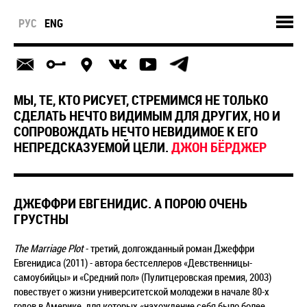
РУС
ENG
МЫ, ТЕ, КТО РИСУЕТ, СТРЕМИМСЯ НЕ ТОЛЬКО
СДЕЛАТЬ НЕЧТО ВИДИМЫМ ДЛЯ ДРУГИХ, НО И
СОПРОВОЖДАТЬ НЕЧТО НЕВИДИМОЕ К ЕГО
НЕПРЕДСКАЗУЕМОЙ ЦЕЛИ.
ДЖОН БЁРДЖЕР
ДЖЕФФРИ ЕВГЕНИДИС. А ПОРОЮ ОЧЕНЬ
ГРУСТНЫ
The Marriage Plot
- третий, долгожданный роман Джеффри
Евгенидиса (2011) - автора бестселлеров «Девственницы-
самоубийцы» и «Средний пол» (Пулитцеровская премия, 2003)
повествует о жизни университетской молодежи в начале 80-х
годов в Америке, для которых «нахождение себя было более