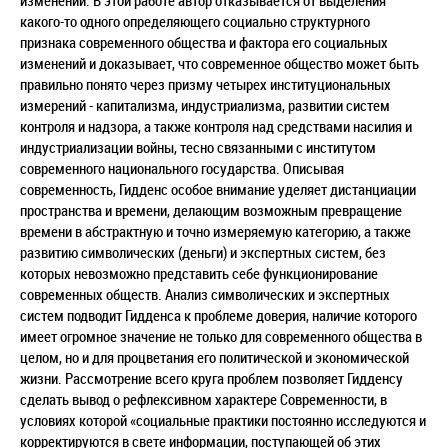
изменений. В этой работе автор отказывается от выделения
какого-то одного определяющего социально структурного
признака современного общества и фактора его социальных
изменений и доказывает, что современное общество может быть
правильно понято через призму четырех институциональных
измерений - капитализма, индустриализма, развитии систем
контроля и надзора, а также контроля над средствами насилия и
индустриализации войны, тесно связанными с институтом
современного национального государства. Описывая
современность, Гидденс особое внимание уделяет дистанциации
пространства и времени, делающим возможным превращение
времени в абстрактную и точно измеряемую категорию, а также
развитию символических (деньги) и экспертных систем, без
которых невозможно представить себе функционирование
современных обществ. Анализ символических и экспертных
систем подводит Гидденса к проблеме доверия, наличие которого
имеет огромное значение не только для современного общества в
целом, но и для процветания его политической и экономической
жизни. Рассмотрение всего круга проблем позволяет Гидденсу
сделать вывод о рефлексивном характере Современности, в
условиях которой «социальные практики постоянно исследуются и
корректируются в свете информации, поступающей об этих