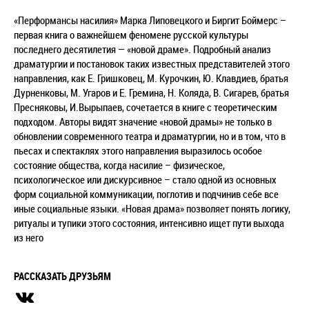
«Перформансы насилия» Марка Липовецкого и Биргит Боймерс –
первая книга о важнейшем феномене русской культуры
последнего десятилетия — «новой драме». Подробный анализ
драматургии и постановок таких известных представителей этого
направления, как Е. Гришковец, М. Курочкин, Ю. Клавдиев, братья
Дурненковы, М. Угаров и Е. Гремина, Н. Коляда, В. Сигарев, братья
Пресняковы, И.Вырыпаев, сочетается в книге с теоретическим
подходом. Авторы видят значение «новой драмы» не только в
обновлении современного театра и драматургии, но и в том, что в
пьесах и спектаклях этого направления выразилось особое
состояние общества, когда насилие – физическое,
психологическое или дискурсивное – стало одной из основных
форм социальной коммуникации, поглотив и подчинив себе все
иные социальные языки. «Новая драма» позволяет понять логику,
ритуалы и тупики этого состояния, интенсивно ищет пути выхода
из него
РАССКАЗАТЬ ДРУЗЬЯМ