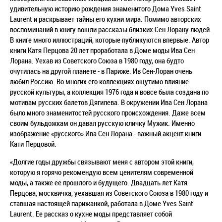
удивительную историю рождения знаменитого Дома Yves Saint
Laurent и раскрывает тайны его кухни мира. Помимо авторских
воспоминаний в книгу вошли рассказы близких Сен Лорану людей.
В книге много иллюстраций, которые публикуются впервые. Автор
книги Катя Перцова 20 лет проработала в Доме моды Ива Сен
Лорана. Уехав из Советского Союза в 1980 году, она будто
очутилась на другой планете - в Париже. Ив Сен-Лоран очень
любил Россию. Во многих его коллекциях ощутимо влияние
русской культуры, а коллекция 1976 года и вовсе была создана по
мотивам русских балетов Дягилева. В окружении Ива Сен Лорана
было много знаменитостей русского происхождения. Даже всем
своим бульдожкам он давал русскую кличку Мужик. Именно
изображение «русского» Ива Сен Лорана - важный акцент книги
Кати Перцовой.
«Долгие годы дружбы связывают меня с автором этой книги,
которую я горячо рекомендую всем ценителям современной
моды, а также ее прошлого и будущего. Двадцать лет Катя
Перцова, москвичка, уехавшая из Советского Союза в 1980 году и
ставшая настоящей парижанкой, работала в Доме Yves Saint
Laurent. Ее рассказ о кухне моды представляет собой