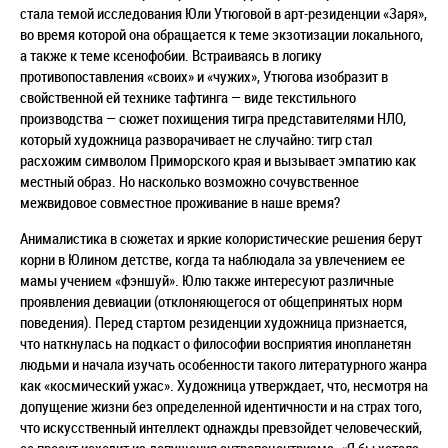
стала темой исследования Юли Утюговой в арт-резиденции «Заря»,
во время которой она обращается к теме экзотизации локального,
а также к теме ксенофобии. Встраиваясь в логику
противопоставления «своих» и «чужих», Утюгова изобразит в
свойственной ей технике тафтинга
— виде текстильного
производства —
сюжет похищения тигра представителями НЛО,
который художница разворачивает не случайно: тигр стал
расхожим символом Приморского края и вызывает эмпатию как
местный образ. Но насколько возможно сочувственное
межвидовое совместное проживание в наше время?
Анималистика в сюжетах и яркие колористические решения берут
корни в Юлином детстве, когда та наблюдала за увлечением ее
мамы учением «фэншуй». Юлю также интересуют различные
проявления девиации (отклоняющегося от общепринятых норм
поведения). Перед стартом резиденции художница признается,
что наткнулась на подкаст о философии восприятия инопланетян
людьми и начала изучать особенности такого литературного жанра
как «космический ужас». Художница утверждает, что, несмотря на
допущение жизни без определенной идентичности и на страх того,
что искусственный интеллект однажды превзойдет человеческий,