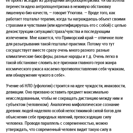
ее проект исходит из допущения антропоцентризма. «Я бы хотела
перенести идею антропоцентризма в неживую обстановку
лишенную био-качеств, — говорит Утюгова. — Вроде того, как
работает гештальт-терапия, когда ты награждаешь объект своими
страхами и чувствами (или идентифицируешь его с собой) с целью
деконструкции ситуации/страха/чувства и последующим
излечением. Мне кажется, что Приморский край — отличное поле
для разыгрывания такой гештальт-практики. Потому что тут
сосуществует вместе сразу очень много разного: разные
климатические биосферы, разные народы и т.д. Очень легко в
такой обстановке словить все признаки главного героя жанра
космического ужаса касаемо противопоставления себя чужакам,
или обнаружения чужого в себе».
Учение об НЛО (уфология) строится на идее чуждости, инаковости,
девиации. Оно призвано оставить предмет максимально
неисследованным, чтобы не сокращать дистанцию между ним и
субъектом (человеком). Аналогично мифологическое сознание
древних людей наделяло особой непостижимой силой богов для
объяснения себе природных явлений, превосходящих силу
человека. Проводя параллель с современностью, можно
утверждать, что современный человек видит такую силу в