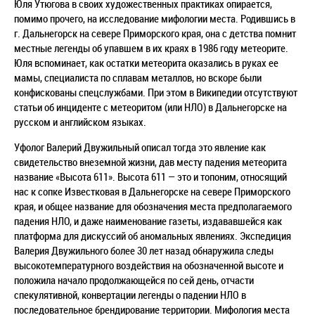
Юля Утюгова в своих художественных практиках опирается,
помимо прочего, на исследование мифологии места. Родившись в
г. Дальнегорск на севере Приморского края, она с детства помнит
местные легенды об упавшем в их краях в 1986 году метеорите.
Юля вспоминает, как остатки метеорита оказались в руках ее
мамы, специалиста по сплавам металлов, но вскоре были
конфискованы спецслужбами. При этом в Википедии отсутствуют
статьи об инциденте с метеоритом (или НЛО) в Дальнегорске на
русском и английском языках.
Уфолог Валерий Двужильный описал тогда это явление как
свидетельство внеземной жизни, дав месту падения метеорита
название «Высота 611». Высота 611 — это и топоним, относящий
нас к сопке Известковая в Дальнегорске на севере Приморского
края, и общее название для обозначения места предполагаемого
падения НЛО, и даже наименование газеты, издававшейся как
платформа для дискуссий об аномальных явлениях. Экспедиция
Валерия Двужильного более 30 лет назад обнаружила следы
высокотемпературного воздействия на обозначенной высоте и
положила начало продолжающейся по сей день, отчасти
спекулятивной, конвертации легенды о падении НЛО в
последовательное брендирование территории. Мифология места