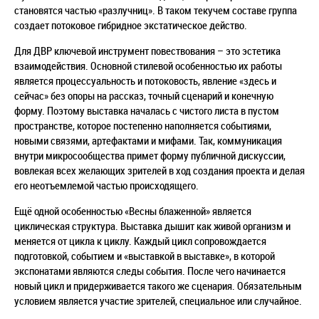
становятся частью «разлучниц». В таком текучем составе группа
создает потоковое гибридное экстатическое действо.
Для ДВР ключевой инструмент повествования – это эстетика
взаимодействия. Основной стилевой особенностью их работы
является процессуальность и потоковость, явление «здесь и
сейчас» без опоры на рассказ, точный сценарий и конечную
форму. Поэтому выставка началась с чистого листа в пустом
пространстве, которое постепенно наполняется событиями,
новыми связями, артефактами и мифами. Так, коммуникация
внутри микросообщества примет форму публичной дискуссии,
вовлекая всех желающих зрителей в ход создания проекта и делая
его неотъемлемой частью происходящего.
Ещё одной особенностью «Весны блаженной» является
циклическая структура. Выставка дышит как живой организм и
меняется от цикла к циклу. Каждый цикл сопровождается
подготовкой, событием и «выставкой в выставке», в которой
экспонатами являются следы события. После чего начинается
новый цикл и придерживается такого же сценария. Обязательным
условием является участие зрителей, специальное или случайное.