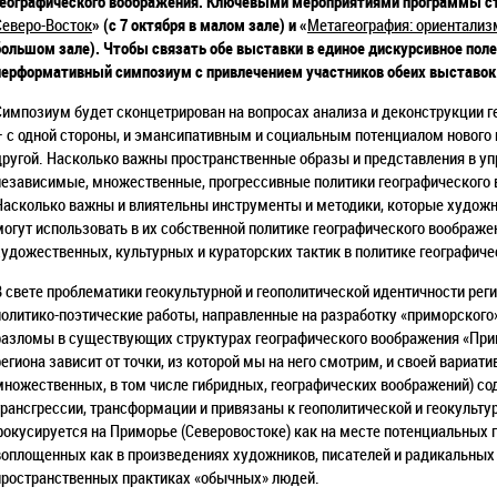
географического воображения. Ключевыми мероприятиями программы ст
Северо-Восток
»
(с 7 октября в малом зале) и «
Метагеография: ориентализ
большом зале). Чтобы связать обе выставки в единое дискурсивное пол
перформативный симпозиум с привлечением участников обеих выставок 
Симпозиум будет сконцетрирован на вопросах анализа и деконструкции г
– с одной стороны, и эмансипативным и социальным потенциалом нового 
другой. Насколько важны пространственные образы и представления в у
независимые, множественные, прогрессивные политики географического 
Насколько важны и влиятельны инструменты и методики, которые художни
могут использовать в их собственной политике географического воображ
художественных, культурных и кураторских тактик в политике географиче
В свете проблематики геокультурной и геополитической идентичности рег
политико-поэтические работы, направленные на разработку «приморского»
разломы в существующих структурах географического воображения «Прим
региона зависит от точки, из которой мы на него смотрим, и своей вариа
множественных, в том числе гибридных, географических воображений) с
трансгрессии, трансформации и привязаны к геополитической и геокульт
фокусируется на Приморье (Северовостоке) как на месте потенциальных 
воплощенных как в произведениях художников, писателей и радикальных 
пространственных практиках «обычных» людей.