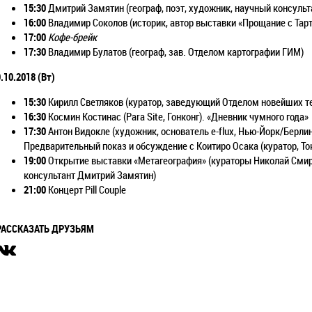
15:30
Дмитрий Замятин (географ, поэт, художник, научный консульт
16:00
Владимир Соколов (историк, автор выставки «Прощание с Тарт
17:00
Кофе-брейк
17:30
Владимир Булатов (географ, зав. Отделом картографии ГИМ)
.10.2018 (
Вт)
15:30
Кирилл Светляков (куратор, заведующий Отделом новейших те
16:30
Космин Костинас (Para Site, Гонконг). «Дневник чумного года»
17:30
Антон Видокле (художник, основатель e-flux, Нью-Йорк/Берли
Предварительный показ и обсуждение с Коитиро Осака (куратор, То
19:00
Открытие выставки «Метагеография» (кураторы Николай Смир
консультант Дмитрий Замятин)
21:00
Концерт Pill Couple
РАССКАЗАТЬ ДРУЗЬЯМ