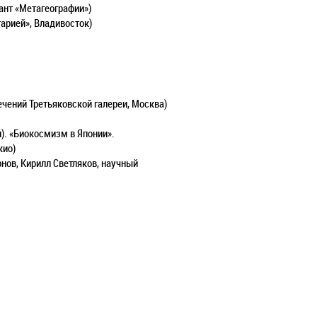
ант «Метагеографии»)
арией», Владивосток)
чений Третьяковской галереи, Москва)
н). «Биокосмизм в Японии».
кио)
нов, Кирилл Светляков, научный