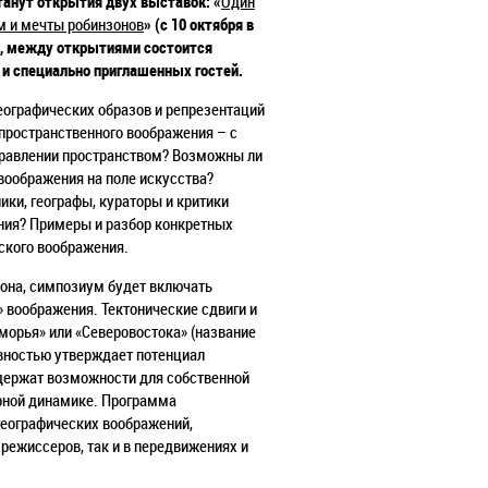
анут открытия двух выставок: «
Один
м и мечты робинзонов
» (с 10 октября в
е, между открытиями состоится
и специально приглашенных гостей.
еографических образов и репрезентаций
пространственного воображения – с
правлении пространством? Возможны ли
воображения на поле искусства?
ки, географы, кураторы и критики
ения? Примеры и разбор конкретных
ского воображения.
иона, симпозиум будет включать
 воображения. Тектонические сдвиги и
орья» или «Северовостока» (название
тивностью утверждает потенциал
одержат возможности для собственной
урной динамике. Программа
географических воображений,
режиссеров, так и в передвижениях и