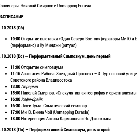
Конвинеры: Николай Смирнов и Unmapping Eurasia
РАСПИСАНИЕ
.10.2018 (
Сб)
19:00
Открытие выставки «Один Северо-Восток» (кураторы Ми Ю и Б
(перформанс) и Ку Минджи (ритуал)
.10.2018 (
Вс)
— Перформативный Симпозиум, день первый
11:00
Открытие симпозиума
11:15
Анастасия Рябова: Звёздный Проспект – 3. Тур по новой улице
Советского района Владивостока
13:00
Перерыв
15:00
Николай Смирнов. «Спекулятивная география и ориентализм
16:00
Кофе-брейк
16:30
Люси Тума. Соматический семинар
17:00
Ми Ю, Бинна Чой (Unmapping Eurasia)
18:00
Интервенция Антона Карманова и Чо Джонхвана
.10.2018 (
Пн)
— Перформативный Симпозиум, день второй