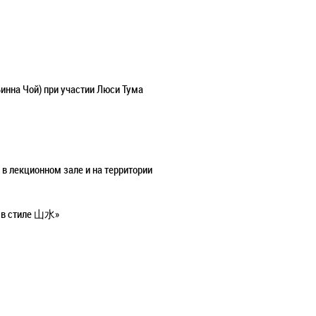
инна Чой) при участии Люси Тума
 в лекционном зале и на территории
ы в стиле 山水»