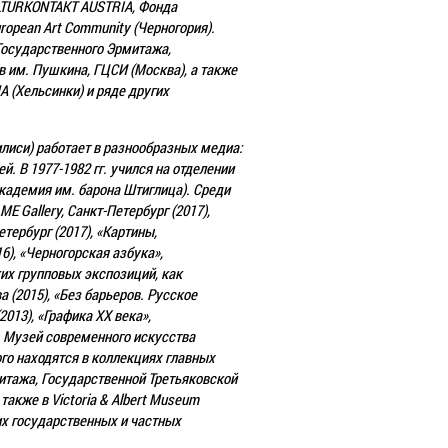
ULTURKONTAKT AUSTRIA, Фонда
opean Art Community (Черногория).
Государственного Эрмитажа,
в им. Пушкина, ГЦСИ (Москва), а также
A (Хельсинки) и ряде других
илиси) работает в разнообразных медиа:
й. В 1977-1982 гг. учился на отделении
адемия им. барона Штиглица). Среди
 Gallery, Санкт-Петербург (2017),
тербург (2017), «Картины,
), «Черногорская азбука»,
ких групповых экспозиций, как
 (2015), «Без барьеров. Русское
013), «Графика ХХ века»,
», Музей современного искусства
го находятся в коллекциях главных
митажа, Государственной Третьяковской
также в Victoria & Albert Museum
их государственных и частных