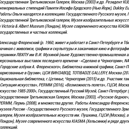
Государственная Третьяковская Галерея, Москва (2003) и др. Резидент K
мемориальных стипендий Памяти Иосифа Бродского (Нью Йорк), Dukley Eur
Работы Ольги находятся в коллекциях Государственного Русского музея, 
Государственной Третьяковской галереи, Музея изобразительных искусст
в Victoria & Albert Museum (Лондон), Музее современного искусства KIASM
государственных и частных коллекций.
Александр Флоренский (р. 1960, живет и работает в Санкт-Петербурге и Тб
начиная с живописи, графики и скульптуры и заканчивая кино и фотографие
керамики ЛВХПУ им В.И. Мухиной (ныне Художественно-промышленная ак
персональных выставок последнего времени - «Сделано в Черногории», NАME
«Городские азбуки А. Флоренского», Библиотека книжной графики, Санкт-Пе
нарисованные в Грузии», ЦСИ ВИНЗАВОД, TOTIBADZE GALLERY, Москва (2016
Национальная библиотека, г.Цетинье, Черногория (2015) и др. Участник та
«Ситуация искусства», PERMM (2016), «Возможность полета», ГЦСИ, Москва
искусство 1985-2000», Государственный Русский Музей, Санкт-Петербург (2
Государственная Третьяковская Галерея, Москва (2003), «Русское бедное
PERMM, Пермь (2008), и множества других. Работы Александра Флоренско
музеев России - Государственного Русского музея, Государственного Эр
галереи, Музея изобразительных искусств им. Пушкина, ГЦСИ (Москва), а 
(Лондон), Музее современного искусства KIASMA (Хельсинки) и ряде друг
коллекций.