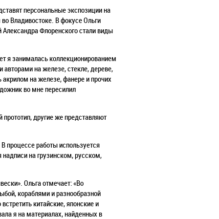
дставят персональные экспозиции на
 во Владивостоке. В фокусе Ольги
й Александра Флоренского стали виды
лет я занималась коллекционированием
авторами на железе, стекле, дереве,
ть акрилом на железе, фанере и прочих
дожник во мне пересилил
 прототип, другие же представляют
 В процессе работы используется
 надписи на грузинском, русском,
ески». Ольга отмечает: «Во
ыбой, кораблями и разнообразной
встретить китайские, японские и
ала я на материалах, найденных в