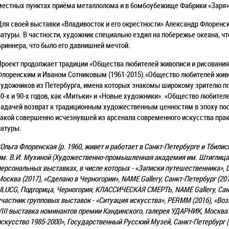
местных пунктах приёма металлолома и в бомбоубежище Фабрики «Заря»
Для своей выставки «Владивосток и его окрестности» Александр Флоренск
натуры. В частности, художник специально ездил на побережье океана, ч
Бриннера, что было его давнишней мечтой.
Проект продолжает традиции «Общества любителей живописи и рисования»
Флоренским и Иваном Сотниковым (1961-2015).«Общество любителей живо
художников из Петербурга, имена которых знакомы широкому зрителю п
80-х и 90-х годов, как «Митьки» и «Новые художники». «Общество любител
задачей возврат к традиционным художественным ценностям в эпоху пос
такой совершенно исчезнувшей из арсенала современного искусства практ
натуры.
Ольга Флоренская (р. 1960, живет и работает в Санкт-Петербурге и Тбил
им. В.И. Мухиной (Художественно-промышленная академия им. Штиглица)
персональных выставках, в числе которых - «Записки путешественника»
Москва (2017), «Сделано в Черногории», NАME Gallery, Санкт-Петербург (
ULUCG, Подгорица, Черногория, КЛАССИЧЕСКАЯ СМЕРТЬ, NАME Gallery, Санк
участник групповых выставок - «Ситуация искусства», PERMM (2016), «Воз
VIII выставка номинантов премии Кандинского, галерея УДАРНИК, Москва (
искусство 1985-2000», Государственный Русский Музей, Санкт-Петербург (2