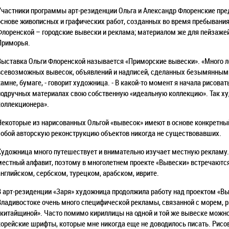
Участники программы арт-резиденции Ольга и Александр Флоренские пре
основе живописных и графических работ, созданных во время пребывания
Флоренской – городские вывески и реклама; материалом же для пейзаже
Приморья.
Выставка Ольги Флоренской называется «Приморские вывески». «Много 
всевозможных вывесок, объявлений и надписей, сделанных безымянными 
камне, бумаге, - говорит художница. - В какой-то момент я начала рисова
подручных материалах свою собственную «идеальную коллекцию». Так ху
коллекционера».
Некоторые из нарисованных Ольгой «вывесок» имеют в основе конкретный
собой авторскую реконструкцию объектов никогда не существовавших.
Художница много путешествует и внимательно изучает местную рекламу.
местный алфавит, поэтому в многолетнем проекте «Вывески» встречаются
английском, сербском, турецком, арабском, иврите.
В арт-резиденции «Заря» художница продолжила работу над проектом «Выв
Владивостоке очень много специфической рекламы, связанной с морем, р
«китайщиной». Часто помимо кириллицы на одной и той же вывеске можно 
корейские шрифты, которые мне никогда еще не доводилось писать. Рисов