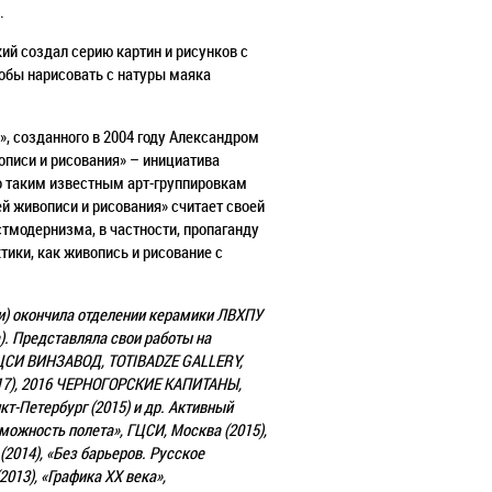
.
ий создал серию картин и рисунков с
тобы нарисовать с натуры маяка
, созданного в 2004 году Александром
писи и рисования» – инициатива
о таким известным арт-группировкам
ей живописи и рисования» считает своей
тмодернизма, в частности, пропаганду
ики, как живопись и рисование с
иси) окончила отделении керамики ЛВХПУ
. Представляла свои работы на
, ЦСИ ВИНЗАВОД, TOTIBADZE GALLERY,
2017), 2016 ЧЕРНОГОРСКИЕ КАПИТАНЫ,
т-Петербург (2015) и др. Активный
можность полета», ГЦСИ, Москва (2015),
2014), «Без барьеров. Русское
013), «Графика ХХ века»,