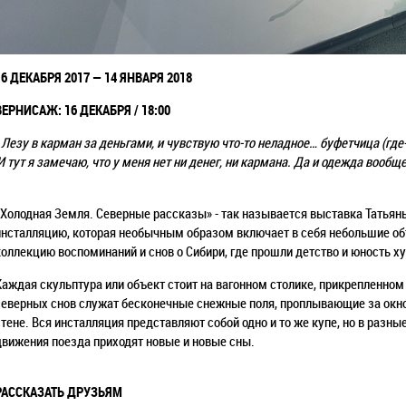
16 ДЕКАБРЯ 2017 — 14 ЯНВАРЯ 2018
ВЕРНИСАЖ: 16 ДЕКАБРЯ / 18:00
Лезу в карман за деньгами, и чувствую что-то неладное… буфетчица (где
И тут я замечаю, что у меня нет ни денег, ни кармана. Да и одежда вообщ
«Холодная Земля. Северные рассказы» - так называется выставка Татья
инсталляцию, которая необычным образом включает в себя небольшие об
коллекцию воспоминаний и снов о Сибири, где прошли детство и юность 
Каждая скульптура или объект стоит на вагонном столике, прикрепленном
северных снов служат бесконечные снежные поля, проплывающие за окно
стене. Вся инсталляция представляют собой одно и то же купе, но в разны
движения поезда приходят новые и новые сны.
РАССКАЗАТЬ ДРУЗЬЯМ