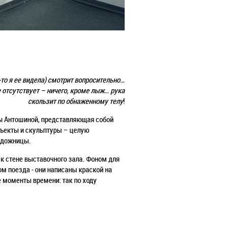
-то я ее видела) смотрит вопросительно…
е отсутствует – ничего, кроме лыж… рука
скользит по обнаженному телу
!
ны Антошиной, представляющая собой
ъекты и скульптуры – целую
художницы.
 к стене выставочного зала. Фоном для
м поезда - они написаны краской на
е моменты времени: так по ходу