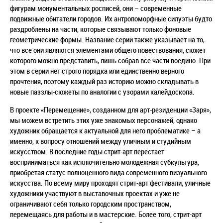
фигурам монументальных росписей, они – современные
подвижные обитатели городов. Их антропоморфные силуэты будто
раздроблены на части, которые связывают только фоновые
геометрические формы. Название серии также указывает на то,
что все они являются элементами общего повествования, сюжет
которого можно представить, лишь собрав все части воедино. При
этом в серии нет строго порядка или единственно верного
прочтения, поэтому каждый раз историю можно складывать в
новые паззлы-сюжеты по аналогии с узорами калейдоскопа.
В проекте «Перемещение», созданном для арт-резиденции «Заря»,
мы можем встретить этих уже знакомых персонажей, однако
художник обращается к актуальной для него проблематике – а
именно, к вопросу отношений между уличным и студийным
искусством. В последние годы стрит-арт перестает
восприниматься как исключительно молодежная субкультура,
приобретая статус полноценного вида современного визуального
искусства. По всему миру проходят стрит-арт фестивали, уличные
художники участвуют в выставочных проектах и уже не
ограничивают себя только городским пространством,
перемещаясь для работы и в мастерские. Более того, стрит-арт