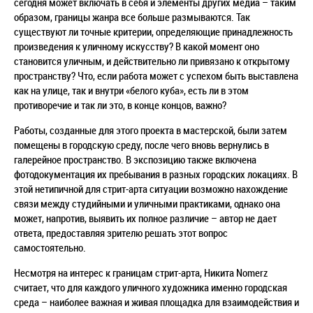
сегодня может включать в себя и элементы других медиа – таким
образом, границы жанра все больше размываются. Так
существуют ли точные критерии, определяющие принадлежность
произведения к уличному искусству? В какой момент оно
становится уличным, и действительно ли привязано к открытому
пространству? Что, если работа может с успехом быть выставлена
как на улице, так и внутри «белого куба», есть ли в этом
противоречие и так ли это, в конце концов, важно?
Работы, созданные для этого проекта в мастерской, были затем
помещены в городскую среду, после чего вновь вернулись в
галерейное пространство. В экспозицию также включена
фотодокументация их пребывания в разных городских локациях. В
этой нетипичной для стрит-арта ситуации возможно нахождение
связи между студийными и уличными практиками, однако она
может, напротив, выявить их полное различие – автор не дает
ответа, предоставляя зрителю решать этот вопрос
самостоятельно.
Несмотря на интерес к границам стрит-арта, Никита Nomerz
считает, что для каждого уличного художника именно городская
среда – наиболее важная и живая площадка для взаимодействия и