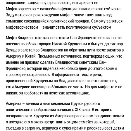
опорожняет социальную реальность, выпаривает ее.
Мифотворчество – важнейшая функция политического субъекта.
Задуматься о происхождении мифа – значит поставить под
сомнение сложившийся политический порядок. Самому заняться
мифотворчеством – значит стать политическим субъектом.
Миф о Владивостоке как советском Сан-Франциско возник после
посещения обоих городов Никитой Хрущевым и бытует до сих пор.
Хрущев залетел во Владивосток на обратном пути после визитов в
Америку и Китай. Письменных источников, подтверждающих, что
именно он призвал сделать Владивосток советским Сан-
Франциско, который видел за несколько дней до этого своими
глазами, не сохранилось. В официальном тексте речи,
произнесенной Хрущевым во Владивостоке, ничего такого нет,
хотя Америке посвящена бóльшая ее часть. Но для мифа это и не
важно: он «работает» на нечетких ассоциациях.
Америка – вечный и неотъемлемый Другой русского
политического воображения начиная с XIX века. В истории с
возвращением Хрущева из Америки и рассказом владивостокцам
о поездке его можно представить отцом семейства, который,
съездив в загранку, вернулся с сувенирами и рассказывает детям