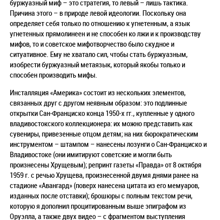
буржуазный миф – это стратегия, то левый – лишь тактика.
Причина этого – в природе левой идеологии. Поскольку она
определяет себя только по отношению к угнетенным, а язык
угнетенных прямолинеен и не способен ко лжи и к производству
мифов, то и советское мифотворчество было скудное и
ситуативное. Ему не хватало сил, чтобы стать буржуазным,
изобрести буржуазный метаязык, который якобы только и
способен производить мифы.
Инсталляция «Америка» состоит из нескольких элементов,
связанных друг с другом неявным образом: это подлинные
открытки Сан-Франциско конца 1950-х гг., купленные у одного
владивостокского коллекционера: их можно представить как
сувениры, привезенные отцом детям; на них бюрократическим
инструментом – штампом – нанесены лозунги о Сан-Франциско и
Владивостоке (они имитируют советские и могли быть
произнесены Хрущевым); репринт газеты «Правда» от 8 октября
1959 г. с речью Хрущева, произнесенной двумя днями ранее на
стадионе «Авангард» (поверх нанесена цитата из его мемуаров,
изданных после отставки); брошюры с полным текстом речи,
которую я дополнил процитированным выше эпиграфом из
Оруэлла, а также двух видео – с фрагментом выступления