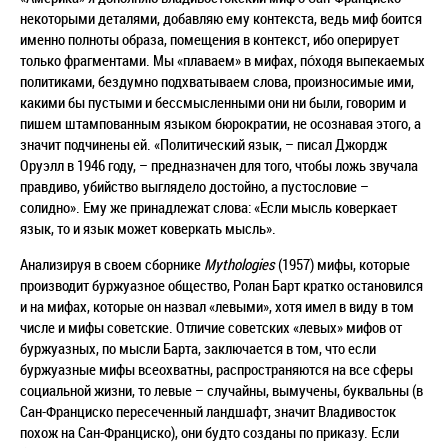
некоторыми деталями, добавляю ему контекста, ведь миф боится
именно полноты образа, помещения в контекст, ибо оперирует
только фрагментами. Мы «плаваем» в мифах, пóходя выпекаемых
политиками, бездумно подхватываем слова, произносимые ими,
какими бы пустыми и бессмысленными они ни были, говорим и
пишем штампованным языком бюрократии, не осознавая этого, а
значит подчинены ей. «Политический язык, – писал Джордж
Оруэлл в 1946 году, – предназначен для того, чтобы ложь звучала
правдиво, убийство выглядело достойно, а пустословие –
солидно». Ему же принадлежат слова: «Если мысль коверкает
язык, то и язык может коверкать мысль».
Анализируя в своем сборнике
Mythologies
(1957) мифы, которые
производит буржуазное общество, Ролан Барт кратко остановился
и на мифах, которые он назвал «левыми», хотя имел в виду в том
числе и мифы советские. Отличие советских «левых» мифов от
буржуазных, по мысли Барта, заключается в том, что если
буржуазные мифы всеохватны, распространяются на все сферы
социальной жизни, то левые – случайны, вымучены, буквальны (в
Сан-Франциско пересеченный ландшафт, значит Владивосток
похож на Сан-Франциско), они будто созданы по приказу. Если