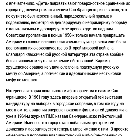
о впечатлениях. «Дети» подхватывают поверхностное сравнение их
города с далеким романтическим Сан-Франциско, и не важно, что
по сути это был неосознанный, парадоксальный призыв к
подражанию, несмотря на декларируемую непримиримую борьбу
с капитализмом и декларируемое превосходство над ним.
Советская пропаганда в конце 1950-х только начала превращать
Америку в главное внешнеполитическое пугало, свежи еще были
воспоминания о союзничестве во Второй мировой войне, а
благодаря классической русской литературе эта страна вообще
была синонимом чуть ли не земли обетованной. Видимо,
хрущевское сравнение удачно легло на подспудную русскую
мечту об Америке, а логические и идеологические нестыковки
мифу не мешают.
Интересна история локального мифотворчества в самом Сан-
Франциско. В 1961 году здесь впервые открытый гей выставил
кандидатуру на выборах в городское собрание, в том же году на
местном телевидении впервые показали фильм о гей-движении, а
уже в 1964-м журнал TIME назвал Сан-Франциско гей-столицей
Америки. Именно этот город стал глобальным центром гей-
движения и ассоциируется теперь в мире именно с ним.
В проекте
«Америка» я дополняю владивостокский миф о Сан-Франциско