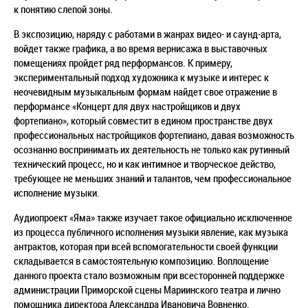
к понятию слепой зоны.
В экспозицию, наряду с работами в жанрах видео- и саунд-арта,
войдет также графика, а во время вернисажа в выставочных
помещениях пройдет ряд перформансов. К примеру,
экспериментальны
й подход художника к музыке и интерес к
неочевидным музыкальным формам найдет свое отражение в
перформансе «Концерт для двух настройщиков и двух
фортепиано», который совместит в едином пространстве двух
профессиональных настройщиков фортепиано, давая возможность
осознанно воспринимать их деятельность не только как рутинный
технический процесс, но и как интимное и творческое действо,
требующее не меньших знаний и талантов, чем профессиональное
исполнение музыки.
Аудиопроект «Яма» также изучает такое официально исключенное
из процесса публичного исполнения музыки явление, как музыка
антрактов, которая при всей вспомогательност
и своей функции
складывается в самостоятельную композицию. Воплощение
данного проекта стало возможным при всесторонней поддержке
администрации Приморской сцены Мариинского театра и лично
помощника директора Александра Ивановича Вовненко.