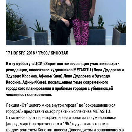
17 НОЯБРЯ 2018 / 17:00 / КИНОЗАЛ
В эту субботу в ЦСИ «Заря» состоится лекция участников арт-
резиденции, коллектива художников METASITU (Лива Дударева и
Эдуардо Кассина, Афины/Киев),Лива Дударева и Эдуардо
Кассина, Афины/Киев),
посвященная теме современного
городского планирования и проблеме городов с
убывающей
численностью населения.
Лекция «От “целого мира внутри города” до “сокращающихся
городов”» представит обзор практик
коллектива METASITU.
Отталкиваясь от переформулировки понятия «экуменополис»
(«город-
мир»), предложенного в 1967 году архитектором и
градостроителем Константиносом Доксиадисом
и означающего в