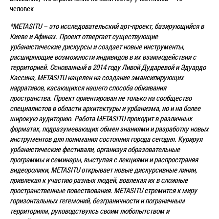
человек.
*METASITU – это исследовательский арт-проект, базирующийся в
Киеве и Афинах. Проект отвергает существующие
урбанистические дискурсы и создает новые инструменты,
расширяющие возможности индивидов в их взаимодействии с
территорией. Основанный в 2014 году Ливой Дударевой и Эдуардо
Кассина, METASITU нацелен на создание эмансипирующих
нарративов, касающихся нашего способа обживания
пространства. Проект ориентирован не только на сообщество
специалистов в области архитектуры и урбанизма, но и на более
широкую аудиторию. Работа METASITU проходит в различных
форматах, подразумевающих обмен знаниями и разработку новых
инструментов для понимания состояния города сегодня. Курируя
урбанистические фестивали, организуя образовательные
программы и семинары, выступая с лекциями и распространяя
видеоролики, METASITU открывает новые дискурсивные линии,
привлекая к участию разных людей, вовлекая их в сложные
пространственные повествования. METASITU стремится к миру
горизонтальных гегемоний, безграничности и пограничным
территориям, руководствуясь своим любопытством и