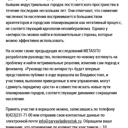
бывших индустриальных городах постсоветского пространства в
течение последних нескольких лет. Они отмечают, что снижение
численности населения воспринимается большинством
архитекторов и городских планировщиков как негативный процесс,
не соответствующий идеологии неолиберализма. Однако у
«антироста» можно найти и положительные стороны, которые
можно эффективно использовать.
На основе своих предыдущих исследований METASITU
разработали руководство, позволяющее по-новому взглянуть на
проблему и найти нетривиальные решения, изменив сам подход к
феномену. «Руководство по антиросту» будет впервые
представлено публике в ходе воркшопа во Владивостоке, и
участники, выполняя приведенные в нем упражнения, могут
сдвинуть парадигму «роста» и совместно искать новые пути
планирования городов, соответствующие динамике сокращения
населения.
Принять участие в воркшопе можно, записавшись по телефону
8(423)231-71-00 или отправив свои контактные данные по
электронной почте
info@zaryavladivostok.ru
. Обращаем ваше
внимание, что ограничение по количеству участников – 10