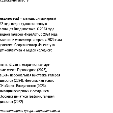
Владивосток)
— междисциплинарный
22 года ведет художественную
а улицах Владивостока. С 2023 года —
идент галереи «ПортАрт», с 2024 года —
зидент и менеджер галереи, с 2025 года
практике. Соорганизатор «Института
арт-коллектива «Рыцари холодного
кты: «Духи электричества», арт-
оме-музее Горноводное (2025);
ция», персональная выставка, галерея
дивосток (2024); «Безопасная зона»,
И «Заря», Владивосток (2023);
ганизация вечеринки с созданием
сборника печатной графики, галерея
дивосток (2022).
льтисенсорная среда, направленная на