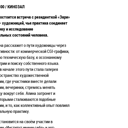
:00 / КИНОЗАЛ
состоится встреча с резиденткой «Зари»
— художницей, чья практика соединяет
ику и исследование
льных состояний человека.
на расскажет о пути художницы через
ивности: от коммерческой CGI-графики,
ю техническую базу, к осознанному
трии и поиску собственного языка.
в начале этого пути стала галерея
ространство художественной
и, где участники вместе делали
ии, вечеринки, стремясь менять
у вокруг себя. Алина затронет и
которыми сталкиваются подобные
и, и то, как коллективный опыт повлиял
альную практику.
становится на своём участии в
ии «Институт имени себя
» и арт-