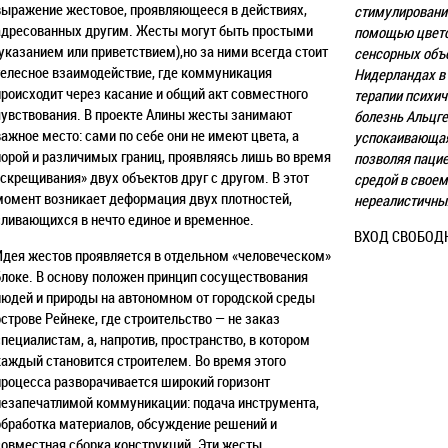
выражение жестовое, проявляющееся в действиях,
стимулирование
адресованных другим. Жесты могут быть простыми
помощью цвето
(указанием или приветствием),но за ними всегда стоит
сенсорных объе
телесное взаимодействие, где коммуникация
Нидерландах в 
происходит через касание и общий акт совместного
терапии психич
чувствования. В проекте Алины жесты занимают
болезнь Альцге
важное место: сами по себе они не имеют цвета, а
успокаивающая
порой и различимых границ, проявляясь лишь во время
позволяя паци
«скрещивания» двух объектов друг с другом. В этот
средой в своем
момент возникает деформация двух плотностей,
нереалистичны
сливающихся в нечто единое и временное.
ВХОД СВОБОД
Идея жестов проявляется в отдельном «человеческом»
блоке. В основу положен принцип сосуществования
людей и природы на автономном от городской среды
острове Рейнеке, где строительство — не заказ
специалистам, а, напротив, пространство, в котором
каждый становится строителем. Во время этого
процесса разворачивается широкий горизонт
незапечатлимой коммуникации: подача инструмента,
обработка материалов, обсуждение решений и
совместная сборка конструкций. Эти жесты