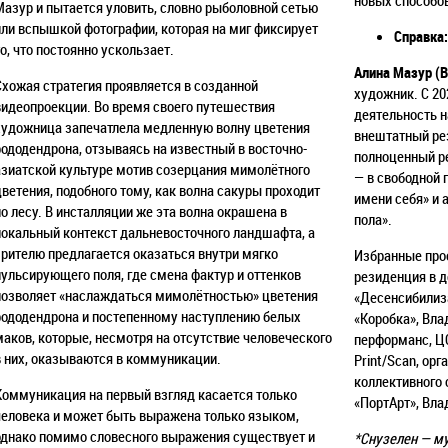
Мазур и пытается уловить, словно рыболовной сетью
или вспышкой фотографии, которая на миг фиксирует
Справка:
то, что постоянно ускользает.
Алина Мазур (
Схожая стратегия проявляется в созданной
художник. С 20
видеопроекции. Во время своего путешествия
деятельность н
художница запечатлела медленную волну цветения
внештатный рез
рододендрона, отзываясь на известный в восточно-
полноценный ре
азиатской культуре мотив созерцания мимолётного
— в свободной 
цветения, подобного тому, как волна сакуры проходит
имени себя» и 
по лесу. В инсталляции же эта волна окрашена в
пола».
локальный контекст дальневосточного ландшафта, а
зрителю предлагается оказаться внутри мягко
Избранные прое
пульсирующего поля, где смена фактур и оттенков
резиденция в д
позволяет «наслаждаться мимолётностью» цветения
«Десенсибилиза
рододендрона и постепенному наступлению белых
«Коробка», Вла
маков, которые, несмотря на отсутствие человеческого
перформанс, ЦС
в них, оказываются в коммуникации.
Print/Scan, ор
коллективного 
Коммуникация на первый взгляд касается только
«ПортАрт», Вла
человека и может быть выражена только языком,
однако помимо словесного выражения существует и
*Снузелен — му