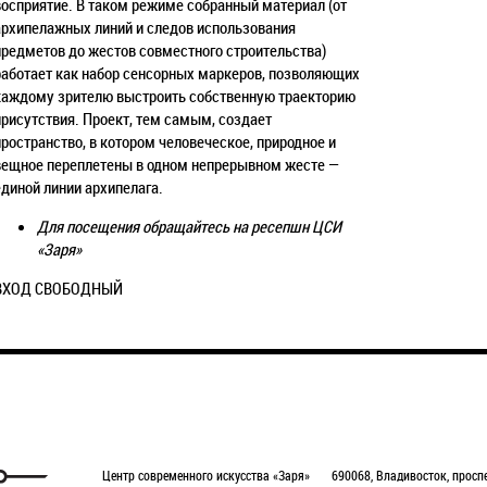
восприятие. В таком режиме собранный материал (от
архипелажных линий и следов использования
предметов до жестов совместного строительства)
работает как набор сенсорных маркеров, позволяющих
каждому зрителю выстроить собственную траекторию
присутствия. Проект, тем самым, создает
пространство, в котором человеческое, природное и
вещное переплетены в одном непрерывном жесте —
единой линии архипелага.
Для посещения обращайтесь на ресепшн ЦСИ
«Заря»
ВХОД СВОБОДНЫЙ
Центр современного искусства «Заря»
690068, Владивосток, проспе