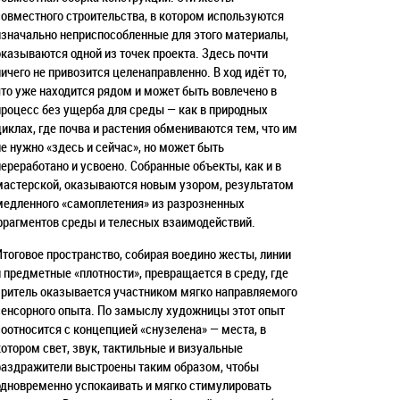
совместного строительства, в котором используются
изначально неприспособленные для этого материалы,
оказываются одной из точек проекта. Здесь почти
ничего не привозится целенаправленно. В ход идёт то,
что уже находится рядом и может быть вовлечено в
процесс без ущерба для среды — как в природных
циклах, где почва и растения обмениваются тем, что им
не нужно «здесь и сейчас», но может быть
переработано и усвоено. Собранные объекты, как и в
мастерской, оказываются новым узором, результатом
медленного «самоплетения» из разрозненных
фрагментов среды и телесных взаимодействий.
Итоговое пространство, собирая воедино жесты, линии
и предметные «плотности», превращается в среду, где
зритель оказывается участником мягко направляемого
сенсорного опыта. По замыслу художницы этот опыт
соотносится с концепцией «снузелена» — места, в
котором свет, звук, тактильные и визуальные
раздражители выстроены таким образом, чтобы
одновременно успокаивать и мягко стимулировать