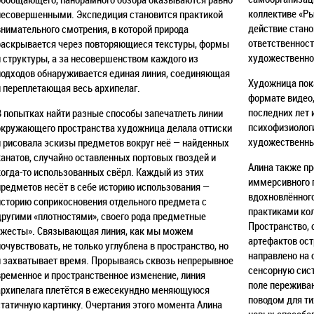
коллективе «Ры
несовершенными. Экспедиция становится практикой
действие стано
внимательного смотрения, в которой природа
ответственност
раскрывается через повторяющиеся текстуры, формы
художественно
и структуры, а за несовершенством каждого из
подходов обнаруживается единая линия, соединяющая
Художница пок
и переплетающая весь архипелаг.
формате видео,
последних лет 
В попытках найти разные способы запечатлеть линии
психофизиологи
окружающего пространства художница делала оттиски
художественны
и рисовала эскизы предметов вокруг неё — найденных
канатов, случайно оставленных портовых гвоздей и
Алина также пр
когда-то использованных свёрл. Каждый из этих
иммерсивного 
предметов несёт в себе историю использования —
вдохновлённог
историю соприкосновения отдельного предмета с
практиками ко
другими «плотностями», своего рода предметные
Пространство, 
«жесты». Связывающая линия, как мы можем
артефактов ост
почувствовать, не только углублена в пространство, но
направлено на 
и захватывает время. Прорываясь сквозь непрерывное
сенсорную сис
временное и пространственное изменение, линия
поле переживан
архипелага плетётся в ежесекундно меняющуюся
поводом для ти
статичную картинку. Очертания этого момента Алина
новых способо