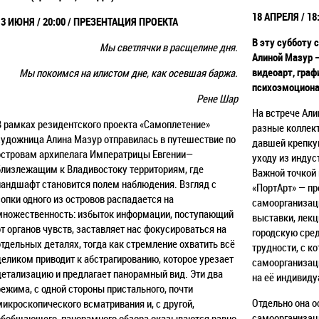
18 АПРЕЛЯ / 18
13 ИЮНЯ / 20:00 / ПРЕЗЕНТАЦИЯ ПРОЕКТА
В эту субботу 
Мы светлячки в расщелине дня.
Алиной Мазур 
видеоарт, граф
Мы покоимся на илистом дне, как осевшая баржа.
психоэмоциона
Рене Шар
На встрече Али
В рамках резидентского проекта «Самоплетение»
разные коллект
художница Алина Мазур отправилась в путешествие по
давшей крепку
островам архипелага Императрицы Евгении—
уходу из индус
близлежащим к Владивостоку территориям, где
Важной точкой 
ландшафт становится полем наблюдения. Взгляд с
«ПортАрт» — п
сопки одного из островов распадается на
самоорганизаци
множественность: избыток информации, поступающий
выставки, лекц
от органов чувств, заставляет нас фокусироваться на
городскую сред
отдельных деталях, тогда как стремление охватить всё
трудности, с 
целиком приводит к абстрагированию, которое урезает
самоорганизаци
детализацию и предлагает панорамный вид. Эти два
на её индивиду
режима, с одной стороны пристального, почти
Отдельно она о
микроскопического всматривания и, с другой,
самоорганизац
обобщающего, панорамного обзора оказываются равно