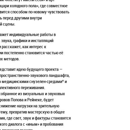
цари холодного пола», где совместное
вится способом по-новому чувствовать
ь перед другими внутри
й сцены.
ажет индивидуальные работы в
 звука, графики и инсталляций
и расскажет, как интерес к
и постепенно становится частью её
х методов.
едставит идею будущего проекта —
пространственно-звукового ландшафта,
о медицинскими снузелен-средами* и
ллективного переживания.
собранное из визуальных и звуковых
ровов Попова и Рейнеке, будет
снижение нагрузки на зрительную
тему, превратив мастерскую в общее
ия, где свет, звук и фактуры становятся
хого диалога с «иным» и пробования
в движения вместе.